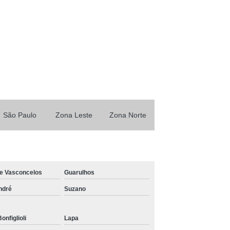
nck
Transporte de Máquinas de Munck
ais
Transporte de Máquinas Pesadas
 Remoção de Máquinas
São Paulo
Zona Leste
Zona Norte
de Vasconcelos
Guarulhos
ndré
Suzano
onfiglioli
Lapa