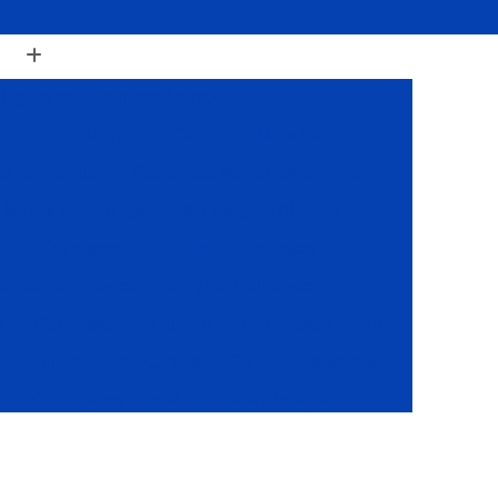
luguel de Caminhão Munck
 Paulo
Aluguel de Caminhão Munck em Sp
k de Aluguel
Caminhão Munck para Alugar
Munck para Alugar
Munck para Aluguel
ueis Guindaste
Alugueis Guindastes
el de Guindastes
Aluguel Guindaste
r
Guindaste para Alugar
Guindastes Alugar
para Alugar
Alocações de Caminhões Munck
s
Caminhões com Munck para Alocação
Caminhões com Muncks para Alocações
Caminhões Muncks de Alocações