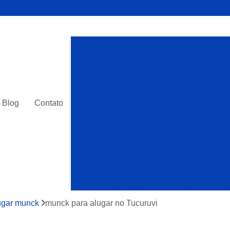
Alugar Munck
A
Aluguel de Caminhão Munck em São
Aluguel de Munck
Caminhão Munc
Caminhão Munck para Aluguel
Blog
Contato
Alugueis de Guindaste
Alug
Aluguel de Guindaste
Alugu
Aluguel Guindastes
Guindaste Aluga
Guindastes de Aluguel
Guindastes 
Alocações de Caminhões Munck
Caminhões com Munck para Alocar
ugar munck
munck para alugar no Tucuruvi
Caminhões Muncks Alocar