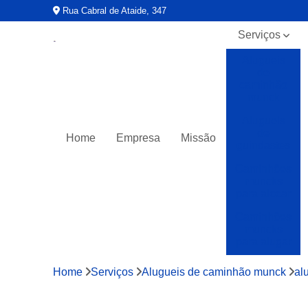
Rua Cabral de Ataide, 347
Serviços
Alugueis
de
caminhão
munck
Alugueis
de
Home
Empresa
Missão
guindastes
Caminhões
muncks
para alocar
Caminhões
muncks
para alugar
Caminhões
Home
Serviços
Alugueis de caminhão munck
al
muncks
para locar