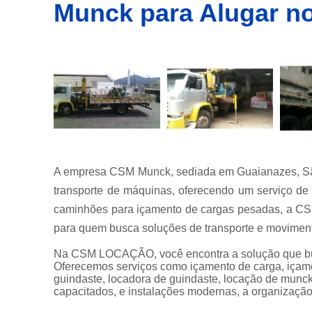
Munck para Alugar no
Empresa
de
transporte
de
container
Empresas
de
transportes
de
containers
Içamento
de carga
A empresa CSM Munck, sediada em Guaianazes, São
Locação de
transporte de máquinas, oferecendo um serviço de
guindastes
caminhões para içamento de cargas pesadas, a CSM
Locação de
para quem busca soluções de transporte e moviment
munck
Na CSM LOCAÇÃO, você encontra a solução que 
Locações
Oferecemos serviços como içamento de carga, içam
de
guindaste, locadora de guindaste, locação de munck
caminhão
capacitados, e instalações modernas, a organização
munck