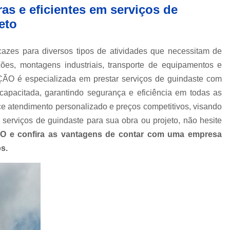
Empresa de Carreta para Transporte de C
 e eficientes em serviços de
eto
Empresa de Transportadora Container
Empresa de Transporte Contain
azes para diversos tipos de atividades que necessitam de
Empresa de Transporte Rodoviário de 
es, montagens industriais, transporte de equipamentos e
Empresa de Transportes Containe
ÃO é especializada em prestar serviços de guindaste com
Empresa Transportadora de Contain
pacitada, garantindo segurança e eficiência em todas as
ce atendimento personalizado e preços competitivos, visando
Carreta para Transporte de C
 serviços de guindaste para sua obra ou projeto, não hesite
Transportadora Containe
O e confira as vantagens de contar com uma empresa
Transportadora de Containers
Transp
s.
Transporte Containers
Transporte de
Transportes Container
Trans
Içamento com Caminhão Munc
Içamento de Carga com Segura