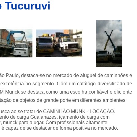
 Tucuruvi
Caminhões Muncks de Alocação
Caminhões Tipo Munck para Alocar
Caminhões com Munck para Alug
Caminhões com Muncks para Alugueis
Caminhões Muncks de Alugu
Caminhões Tipo Munck para Alug
Caminhões Tipo Muncks para Aluguei
 Paulo, destaca-se no mercado de aluguel de caminhões e
Caminhões com Munck para Loc
 excelência no segmento. Com um catálogo diversificado de
Caminhões com Muncks para Loc
 Munck se destaca como uma escolha confiável e eficiente
Caminhões Muncks de Lo
ação de objetos de grande porte em diferentes ambientes.
Caminhões Tipo Munck para Loc
busca ao se tratar de CAMINHÃO MUNK - LOCAÇÃO.
ento de carga Guaianazes, içamento de carga com
Caminhões Tipo Muncks para Lo
, munck para alugar. Com profissionais altamente
 é capaz de se destacar de forma positiva no mercado.
Locações de Caminhões M