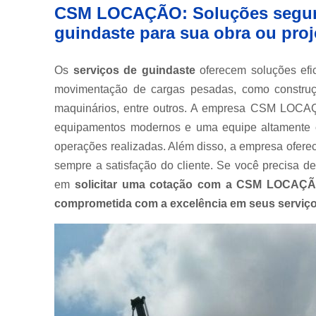
CSM LOCAÇÃO: Soluções seguras
Muncks
para alugar
guindaste para sua obra ou proj
Muncks
para locar
Os
serviços de guindaste
oferecem soluções efic
Munk para
movimentação de cargas pesadas, como construçõ
alugar
maquinários, entre outros. A empresa CSM LOCAÇ
Munk para
equipamentos modernos e uma equipe altamente ca
locar
operações realizadas. Além disso, a empresa ofere
Transportes
sempre a satisfação do cliente. Se você precisa de
com
caminhão
em
solicitar uma cotação com a CSM LOCAÇÃ
munck
comprometida com a excelência em seus serviço
Transportes
de
containers
Transportes
de
máquinas