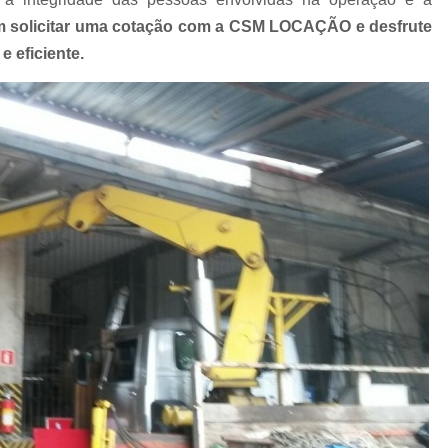
Muncks de Locação
Muncks Locaç
m solicitar uma cotação com a CSM LOCAÇÃO e desfrute
 eficiente.
Aluguel de Munck 1 Tone
Aluguel de Munck para Cobertura Met
Aluguel de Munck para Remoção de
Aluguel de Munck 
Aluguel de Munck p
Aluguel de Munck para Transport
Locação de Caminhã
Locação de Caminhão Munck para Tr
Locação de Munck para Remoção de
Empresa de Transporte de Carga
Transportadora com Mu
Transporte com Caminhã