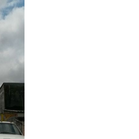
Içamento de Carga em Obras
Içamento de Carga Pesada
Iça
Movimentação de Carga
Serviço de 
Locação de Guindaste
Locação de Guindaste com Operador
Locação de Guindaste para Iça
Locação Guindaste Hidráulico
Loc
Serviço de Locação de G
Aluguel de Guindaste Biarti
Locação de Camin
Locação de Caminhão M
Locação de Guindaste Articulado
Locação de Munck para Levantar Vigas
Locação de Munck para Transporte