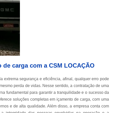
Caminhão Munck para Locação e 
Contratar Munck
Empre
Locação de Caminhão Munck
Locação de Caminhão Munck em Sp
Locação e Transporte de Caminh
Caminhões com Muncks para Alug
Caminhão com Munck para Alug
nto de carga com a CSM LOCAÇÃO
Caminhão Guindaste Munck para Alu
Caminhão Platafo
extrema segurança e eficiência, afinal, qualquer erro pode
Caminhão Prancha com Munck para 
té mesmo perda de vidas. Nesse sentido, a contratação de uma
na fundamental para garantir a tranquilidade e o sucesso da
Caminhão Tipo Munck para Alugue
rece soluções completas em içamento de carga, com uma
Locações de Munck
Locações de 
nos e de alta qualidade. Além disso, a empresa conta com
Munck Locar
Munck para Locação
 a integridade das pessoas envolvidas na operação e a