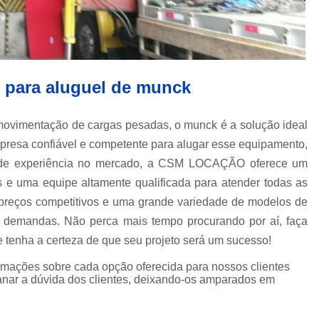
Transporte com Munck em São
Transporte de Cargas com Cam
Transporte de Máquinas e Equipament
para aluguel de munck
Caminhões de T
Carregamento de Co
a movimentação de cargas pesadas, o munck é a solução ideal
Carregamento de Container com Mu
presa confiável e competente para alugar esse equipamento,
Remoção de Container com Caminhã
de experiência no mercado, a CSM LOCAÇÃO oferece um
Remoção de Container de Munck
e uma equipe altamente qualificada para atender todas as
preços competitivos e uma grande variedade de modelos de
Transporte de Containers
e demandas. Não perca mais tempo procurando por aí, faça
Transporte de Containers Vazios
nha a certeza de que seu projeto será um sucesso!
Transporte de Equipamentos e Máqui
ormações sobre cada opção oferecida para nossos clientes
Transporte de Equipamentos Pes
nar a dúvida dos clientes, deixando-os amparados em
Transporte de Máquinas com Caminhão