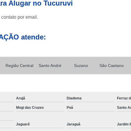
ra Alugar no Tucuruvi
Transporte de Máquinas com Mu
Transporte de Máquinas Industri
 contato por email.
Transporte e
AÇÃO atende:
Região Central
Santo André
Suzano
São Caetano
Arujá
Diadema
Ferraz 
Mogi das Cruzes
Poá
Santo A
Jaguaré
Jaraguá
Jardim B