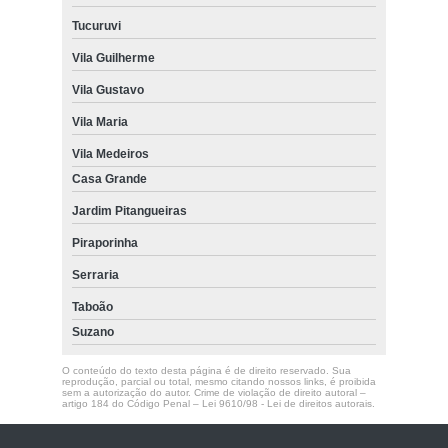
Tucuruvi
Vila Guilherme
Vila Gustavo
Vila Maria
Vila Medeiros
Casa Grande
Jardim Pitangueiras
Piraporinha
Serraria
Taboão
Suzano
O conteúdo do texto desta página é de direito reservado. Sua
reprodução, parcial ou total, mesmo citando nossos links, é proibida
sem a autorização do autor. Crime de violação de direito autoral –
artigo 184 do Código Penal –
Lei 9610/98 - Lei de direitos autorais
.