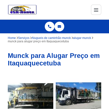
Home
Serviços
Alugueis de caminhão munck
alugar munck
munck para alugar preço em Itaquaquecetuba
Munck para Alugar Preço em
Itaquaquecetuba