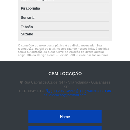
Piraporinha
Serraria
Taboão
Suzano
O conteúdo do texto desta página é de direito reservado. Sua
reprodução, parcial ou total, mesmo citando nossos links, é proibida
sem a autorização do autor. Crime de violação de direito autoral –
artigo 184 do Código Penal –
Lei 9610/98 - Lei de direitos autorais
.
CSM LOCAÇÃO
Rua Cabral de Ataide, 347 - Vila Yolanda - Guaianases
- SP
CEP: 08451-120
(11) 2961-4592
(11) 94030-8081
celiolocacao@hotmail.com
Home