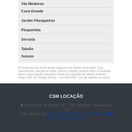
Vila Medeiros
Casa Grande
Jardim Pitangueiras
Piraporinha
Serraria
Taboão
Suzano
O conteúdo do texto desta página é de direito reservado. Sua
reprodução, parcial ou total, mesmo citando nossos links, é proibida
sem a autorização do autor. Crime de violação de direito autoral –
artigo 184 do Código Penal –
Lei 9610/98 - Lei de direitos autorais
.
CSM LOCAÇÃO
Rua Cabral de Ataide, 347 - Vila Yolanda - Guaianases
- SP
CEP: 08451-120
(11) 2961-4592
(11) 94030-8081
celiolocacao@hotmail.com