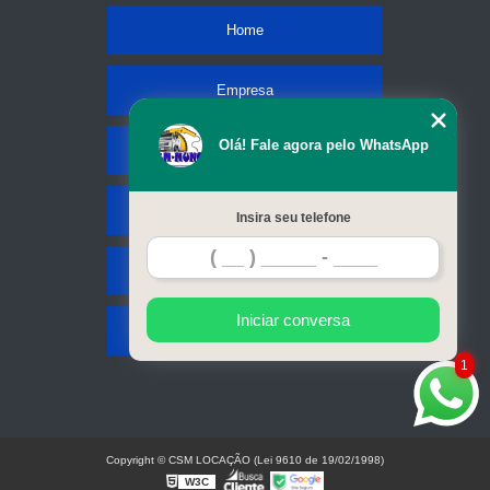
Home
Empresa
Olá! Fale agora pelo WhatsApp
Missão
Serviços
Insira seu telefone
Contato
Iniciar conversa
Mapa do site
1
Copyright © CSM LOCAÇÃO (Lei 9610 de 19/02/1998)
W3C