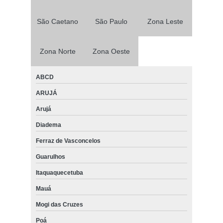
São Caetano
São Paulo
Zona Leste
Zona Norte
Zona Oeste
ABCD
ARUJÁ
Arujá
Diadema
Ferraz de Vasconcelos
Guarulhos
Itaquaquecetuba
Mauá
Mogi das Cruzes
Poá