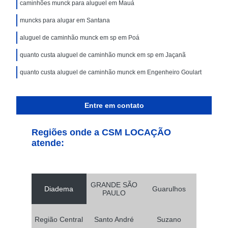
caminhões munck para aluguel em Mauá
muncks para alugar em Santana
aluguel de caminhão munck em sp em Poá
quanto custa aluguel de caminhão munck em sp em Jaçanã
quanto custa aluguel de caminhão munck em Engenheiro Goulart
Entre em contato
Regiões onde a CSM LOCAÇÃO
atende:
GRANDE SÃO
Diadema
Guarulhos
PAULO
Região Central
Santo André
Suzano