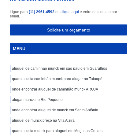
Ligue para
(11) 2961-4592
ou
clique aqui
e entre em contato por
email.
Solicite um orçamento
MENU
aluguel de caminhão munck em são paulo em Guarulhos
quanto custa caminhão munck para alugar no Tatuapé
onde encontrar aluguel de caminhão munck ARUJÁ
alugar munck no Rio Pequeno
onde encontrar aluguel de munck em Santo Antônio
aluguel de munck preço na Vila Alzira
quanto custa munck para aluguel em Mogi das Cruzes