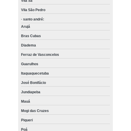
Vila Sá
Vila São Pedro
· santo andré:
Arujá
Bras Cubas
Diadema
Ferraz de Vasconcelos
Guarulhos
Itaquaquecetuba
José Bonifácio
Jundiapeba
Mauá
Mogi das Cruzes
Piqueri
Poá