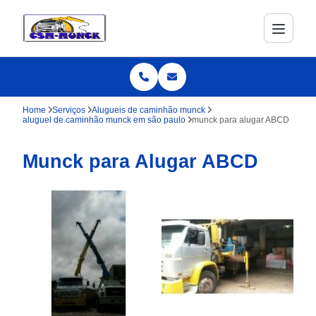
Home
Serviços
Alugueis de caminhão munck
aluguel de caminhão munck em são paulo
munck para alugar ABCD
Munck para Alugar ABCD