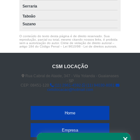
Serraria
Taboão
Suzano
O conteúdo do texto desta página é de direito reservado. Sua
reprodução, parcial ou total, mesmo citando nossos links, é proibida
sem a autorização do autor. Crime de violação de direito autoral –
artigo 184 do Código Penal –
Lei 9610/98 - Lei de direitos autorais
.
CSM LOCAÇÃO
Rua Cabral de Ataide, 347 - Vila Yolanda - Guaianases
- SP
CEP: 08451-120
(11) 2961-4592
(11) 94030-8081
celiolocacao@hotmail.com
Home
Empresa