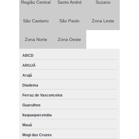
Região Central
Santo André
Suzano
São Caetano
São Paulo
Zona Leste
Zona Norte
Zona Oeste
ABCD
ARUJÁ
Arujá
Diadema
Ferraz de Vasconcelos
Guarulhos
Itaquaquecetuba
Mauá
Mogi das Cruzes