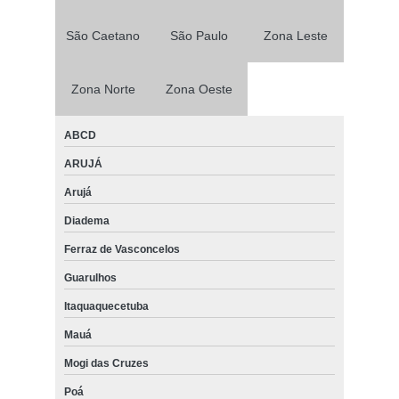
São Caetano
São Paulo
Zona Leste
Zona Norte
Zona Oeste
ABCD
ARUJÁ
Arujá
Diadema
Ferraz de Vasconcelos
Guarulhos
Itaquaquecetuba
Mauá
Mogi das Cruzes
Poá