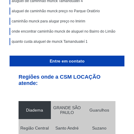
aluguel de caminhão munck Tamanduateí 4
aluguel de caminhão munck preço no Parque Oratório
caminhão munck para alugar preço no Imirim
onde encontrar caminhão munck de aluguel no Bairro do Limão
quanto custa aluguel de munck Tamanduateí 1
Entre em contato
Regiões onde a CSM LOCAÇÃO
atende:
GRANDE SÃO
Diadema
Guarulhos
PAULO
Região Central
Santo André
Suzano