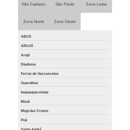
São Caetano
São Paulo
Zona Leste
Zona Norte
Zona Oeste
ABCD
ARUJÁ
Arujá
Diadema
Ferraz de Vasconcelos
Guarulhos
Itaquaquecetuba
Mauá
Mogi das Cruzes
Poá
Santo André