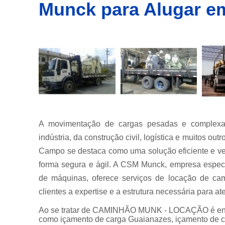
Munck para Alugar e
Empresa
de
transporte
de
container
Empresas
de
transportes
de
containers
Içamento
de carga
A movimentação de cargas pesadas e complexa
Locação de
indústria, da construção civil, logística e muitos o
guindastes
Campo se destaca como uma solução eficiente e vers
Locação de
forma segura e ágil. A CSM Munck, empresa especi
munck
de máquinas, oferece serviços de locação de ca
Locações
clientes a expertise e a estrutura necessária para
de
caminhão
Ao se tratar de CAMINHÃO MUNK - LOCAÇÃO é en
munck
como içamento de carga Guaianazes, içamento de ca