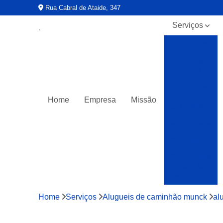
Rua Cabral de Ataide, 347
Serviços
Alugueis
de
caminhão
munck
Alugueis
de
Home
Empresa
Missão
guindastes
Caminhões
muncks
para alocar
Caminhões
muncks
para alugar
Caminhões
Home
Serviços
Alugueis de caminhão munck
al
muncks
para locar