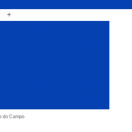
luguel de Caminhão Munck
 Paulo
Aluguel de Caminhão Munck em Sp
k de Aluguel
Caminhão Munck para Alugar
Munck para Alugar
Munck para Aluguel
ueis Guindaste
Alugueis Guindastes
el de Guindastes
Aluguel Guindaste
r
Guindaste para Alugar
Guindastes Alugar
para Alugar
Alocações de Caminhões Munck
s
Caminhões com Munck para Alocação
Caminhões com Muncks para Alocações
do do Campo
Caminhões Muncks de Alocações