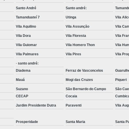
Transporte com Munck em São
Santo André
Santo andré:
Tamandu
Transporte de Cargas com Cam
Tamanduateí 7
Utinga
Vila Ali
Transporte de Máquinas e Equipament
Vila Aquilino
Vila Assunção
Vila Cam
Caminhões de T
Vila Dora
Vila Floresta
Vila Fr
Carregamento de Co
Vila Guiomar
Vila Homero Thon
Vila Hu
Carregamento de Container com Mu
Vila Palmares
Vila Pires
Vila Pr
· santo andré:
Remoção de Container com Caminhã
Diadema
Ferraz de Vasconcelos
Guarulh
Remoção de Container de Munck
Mauá
Mogi das Cruzes
Piqueri
Transporte de Containers
Suzano
São Bernardo do Campo
São Cae
Transporte de Containers Vazios
CECAP
Cocaia
Cumbic
Transporte de Equipamentos e Máqui
Jardim Presidente Dutra
Paraventi
Vila Au
Transporte de Equipamentos Pes
Prosperidade
Santa Maria
Santa P
Transporte de Máquinas com Caminhão