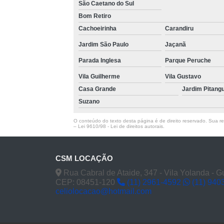
São Caetano do Sul
Bom Retiro
Cachoeirinha
Carandiru
Jardim São Paulo
Jaçanã
Parada Inglesa
Parque Peruche
Vila Guilherme
Vila Gustavo
Casa Grande
Jardim Pitang
Suzano
O conteúdo do texto desta página é de direito reservado. Sua rep
–
Lei 9610/98 - Lei de direitos autorais
.
CSM LOCAÇÃO
Rua Cabral de Ataide, 347 - Vila Yolanda - 
CEP: 08451-120
(11) 2961-4592
(11) 940
celiolocacao@hotmail.com