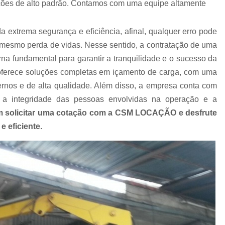
lações de alto padrão. Contamos com uma equipe altamente
Empresa de Carreta para Transporte de C
Empresa de Transportadora Container
extrema segurança e eficiência, afinal, qualquer erro pode
Empresa de Transporte Contain
té mesmo perda de vidas. Nesse sentido, a contratação de uma
Empresa de Transporte Rodoviário de 
na fundamental para garantir a tranquilidade e o sucesso da
rece soluções completas em içamento de carga, com uma
Empresa de Transportes Containe
nos e de alta qualidade. Além disso, a empresa conta com
Empresa Transportadora de Contain
 a integridade das pessoas envolvidas na operação e a
Carreta para Transporte de C
m solicitar uma cotação com a CSM LOCAÇÃO e desfrute
Transportadora Containe
 eficiente.
Transportadora de Containers
Transp
Transporte Containers
Transporte de
Transportes Container
Trans
Içamento com Caminhão Munc
Içamento de Carga com Segura