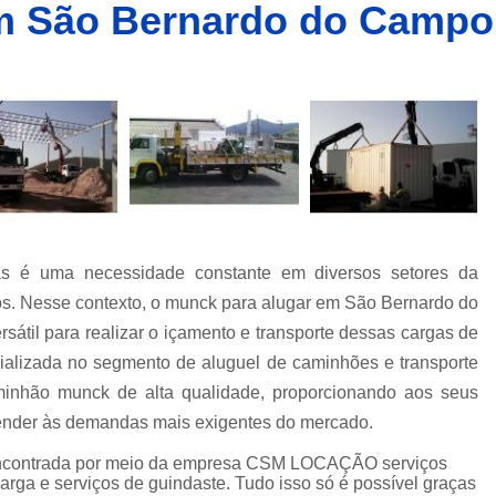
m São Bernardo do Campo
Caminhões Muncks de Alocação
Caminhões Tipo Munck para Alocar
Caminhões com Munck para Alug
Caminhões com Muncks para Alugueis
Caminhões Muncks de Alugu
Caminhões Tipo Munck para Alug
Caminhões Tipo Muncks para Aluguei
s é uma necessidade constante em diversos setores da
Caminhões com Munck para Loc
utros. Nesse contexto, o munck para alugar em São Bernardo do
Caminhões com Muncks para Loc
átil para realizar o içamento e transporte dessas cargas de
Caminhões Muncks de Lo
alizada no segmento de aluguel de caminhões e transporte
Caminhões Tipo Munck para Loc
minhão munck de alta qualidade, proporcionando aos seus
 atender às demandas mais exigentes do mercado.
Caminhões Tipo Muncks para Lo
contrada por meio da empresa CSM LOCAÇÃO serviços
Locações de Caminhões M
rga e serviços de guindaste. Tudo isso só é possível graças