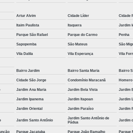
Muncks de Locação
Muncks Locaç
Artur Alvim
Cidade Líder
Cidade 
Aluguel de Munck 1 Tone
Itaim Paulista
Itaquera
Jardim 
Aluguel de Munck para Cobertura Met
Parque São Rafael
Parque do Carmo
Penha
Aluguel de Munck para Remoção de
Sapopemba
São Mateus
São Migu
Aluguel de Munck 
Vila Dalila
Vila Esperança
Vila Fo
Aluguel de Munck p
Aluguel de Munck para Transport
Bairro Jardim
Bairro Santa Maria
Bairro S
Locação de Caminhã
Cidade São Jorge
Condomínio Maracanã
Homero
Locação de Caminhão Munck para Tr
o
Jardim Ana Maria
Jardim Bela Vista
Jardim 
Locação de Munck para Remoção de
Jardim Ipanema
Jardim Itapoan
Jardim 
Empresa de Transporte de Carga
Jardim Oriental
Jardim Paraíso
Jardim 
Transportadora com Mu
Jardim Santo Antônio de
o
Jardim Santo Antônio
Jardim 
Pádua
Transporte com Caminhã
unção
Parque Jaçatuba
Parque João Ramalho
Parque 