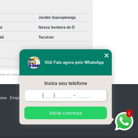
nck
Transporte de Máquinas de Munck
ais
Transporte de Máquinas Pesadas
Jardim Guarapiranga
 Remoção de Máquinas
ui
Nossa Senhora do Ó
bé
Tucuruvi
Taboão
Olá! Fale agora pelo WhatsApp
ime de violação de direito autoral – artigo 184 do Código Penal
Insira seu telefone
ome
Empresa
Missão
Serviços
Contato
Mapa do site
Iniciar conversa
1