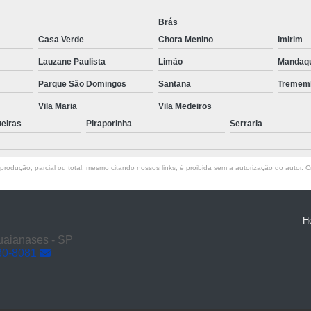
Transporte de Máquinas com Mu
Brás
Transporte de Máquinas Industri
Casa Verde
Chora Menino
Imirim
Transporte e
Lauzane Paulista
Limão
Mandaq
Parque São Domingos
Santana
Tremem
Vila Maria
Vila Medeiros
ueiras
Piraporinha
Serraria
rodução, parcial ou total, mesmo citando nossos links, é proibida sem a autorização do autor. Cr
H
Guaianases - SP
30-8081