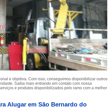
Içamento de Carga em Obras
Içamento de Carga Pesada
Iça
Movimentação de Carga
Serviço de 
Locação de Guindaste
Locação de Guindaste com Operador
Locação de Guindaste para Iça
Locação Guindaste Hidráulico
Loc
Serviço de Locação de G
Aluguel de Guindaste Biarti
Locação de Camin
nal e objetiva. Com isso, conseguimos disponibilizar outros
uindaste. Saiba mais entrando em contato com nossa
Locação de Caminhão M
erviços e produtos disponibilizados pelo ramo com a melhor
Locação de Guindaste Articulado
Locação de Munck para Levantar Vigas
ara Alugar em São Bernardo do
Locação de Munck para Transporte