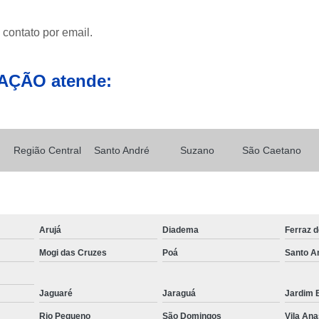
Caminhão Munck para Locação e 
 contato por email.
Contratar Munck
Empre
Locação de Caminhão Munck
AÇÃO atende:
Locação de Caminhão Munck em Sp
Locação e Transporte de Caminh
Caminhões com Muncks para Alug
Região Central
Santo André
Suzano
São Caetano
Caminhão com Munck para Alug
Caminhão Guindaste Munck para Alu
Caminhão Platafo
Arujá
Diadema
Ferraz 
Caminhão Prancha com Munck para 
Mogi das Cruzes
Poá
Santo A
Caminhão Tipo Munck para Alugue
Locações de Munck
Locações de 
Jaguaré
Jaraguá
Jardim B
Munck Locar
Munck para Locação
Rio Pequeno
São Domingos
Vila Ana