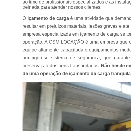
ao time de profissionais especializados e as insta
Muncks
treinada para atender nossos clientes.
para alugar
O
içamento de carga
é uma atividade que demanda 
Muncks
para locar
resultar em prejuízos materiais, lesões graves e a
empresa especializada em içamento de carga se tor
Munk para
alugar
operação. A CSM LOCAÇÃO é uma empresa que ofe
equipe altamente capacitada e equipamentos moder
Munk para
locar
um rigoroso sistema de segurança, que garante
Transportes
preservação dos bens transportados.
Não hesite e
com
de uma operação de içamento de carga tranquila e
caminhão
munck
Transportes
de
containers
Transportes
de
máquinas