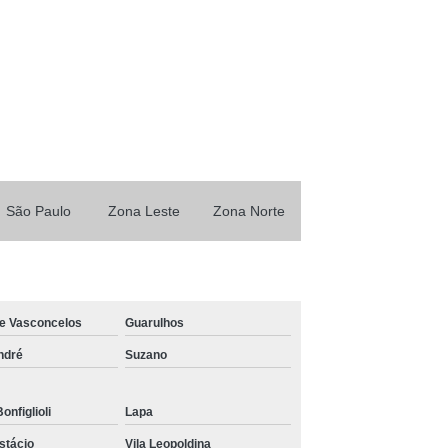
Transporte
Caminhão Munck para Locar
sa de Locação de Caminhão Munck
Locação de Caminhão Munck em São Paulo
Locação de Guindalto
Locação de Munck
ão Munck
Serviços de Caminhão Munck
ar
Caminhões Tipo Muncks para Alugar
São Paulo
Zona Leste
Zona Norte
ar
Caminhão com Munck para Aluguel
gar
Caminhão Guindauto Munck para Alugar
rma com Munck para Alugar
de Vasconcelos
Guarulhos
Alugar
Caminhão Tipo Munck para Alugar
ndré
Suzano
l
Caminhão Toco com Munck para Alugar
Muncks
Locar Muncks
Munck de Locação
onfiglioli
Lapa
Munck para Locar
Muncks de Locações
stácio
Vila Leopoldina