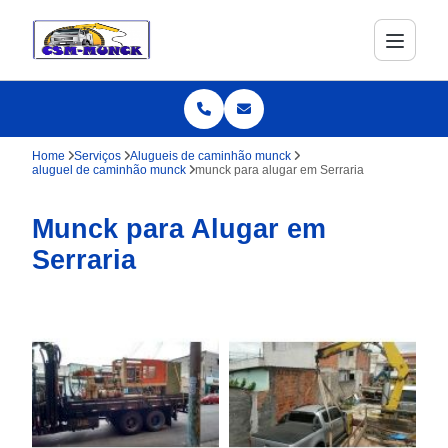
Home
Serviços
Alugueis de caminhão munck
aluguel de caminhão munck
munck para alugar em Serraria
Munck para Alugar em
Serraria