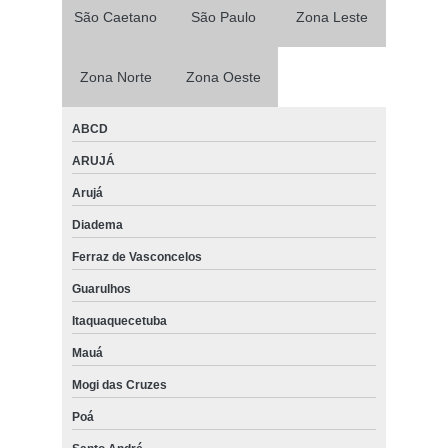
São Caetano
São Paulo
Zona Leste
Zona Norte
Zona Oeste
ABCD
ARUJÁ
Arujá
Diadema
Ferraz de Vasconcelos
Guarulhos
Itaquaquecetuba
Mauá
Mogi das Cruzes
Poá