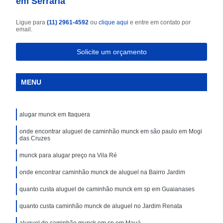
em Serraria
Ligue para
(11) 2961-4592
ou
clique aqui
e entre em contato por
email.
Solicite um orçamento
MENU
alugar munck em Itaquera
onde encontrar aluguel de caminhão munck em são paulo em Mogi
das Cruzes
munck para alugar preço na Vila Ré
onde encontrar caminhão munck de aluguel na Bairro Jardim
quanto custa aluguel de caminhão munck em sp em Guaianases
quanto custa caminhão munck de aluguel no Jardim Renata
aluguel de caminhão munck em sp em Mauá