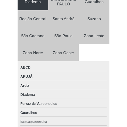
Diadema
Guarulhos
PAULO
Região Central
Santo André
Suzano
São Caetano
São Paulo
Zona Leste
Zona Norte
Zona Oeste
ABCD
ARUJÁ
Arujá
Diadema
Ferraz de Vasconcelos
Guarulhos
Itaquaquecetuba