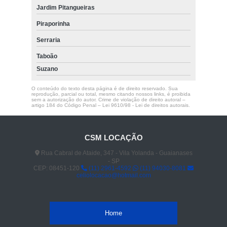
Jardim Pitangueiras
Piraporinha
Serraria
Taboão
Suzano
O conteúdo do texto desta página é de direito reservado. Sua
reprodução, parcial ou total, mesmo citando nossos links, é proibida
sem a autorização do autor. Crime de violação de direito autoral –
artigo 184 do Código Penal –
Lei 9610/98 - Lei de direitos autorais
.
CSM LOCAÇÃO
Rua Cabral de Ataide, 347 - Vila Yolanda - Guaianases
- SP
CEP: 08451-120
(11) 2961-4592
(11) 94030-8081
celiolocacao@hotmail.com
Home