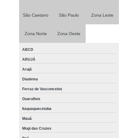
São Caetano
São Paulo
Zona Leste
Zona Norte
Zona Oeste
ABCD
ARUJÁ
Arujá
Diadema
Ferraz de Vasconcelos
Guarulhos
Itaquaquecetuba
Mauá
Mogi das Cruzes