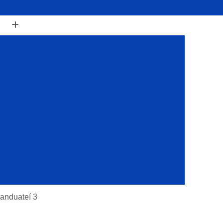
luguel de Caminhão Munck
 Paulo
Aluguel de Caminhão Munck em Sp
k de Aluguel
Caminhão Munck para Alugar
Munck para Alugar
Munck para Aluguel
ueis Guindaste
Alugueis Guindastes
el de Guindastes
Aluguel Guindaste
r
Guindaste para Alugar
Guindastes Alugar
para Alugar
Alocações de Caminhões Munck
s
Caminhões com Munck para Alocação
Caminhões com Muncks para Alocações
anduateí 3
Caminhões Muncks de Alocações