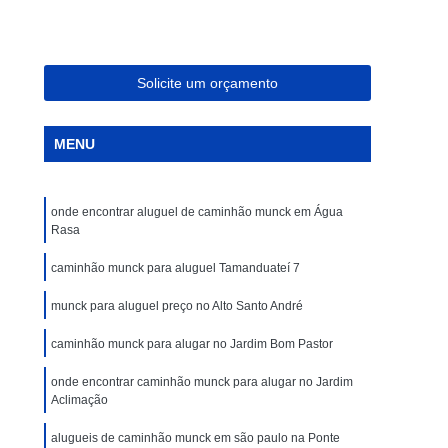
Caminhões Tipo Munck para Alocação
Caminhões Tipo Muncks para Alocações
ar
Caminhões com Munck para Aluguel
Solicite um orçamento
Caminhões Guindauto Munck para Locação
MENU
eis
Caminhões Muncks de Aluguel
ar
Caminhões Tipo Munck para Aluguel
onde encontrar aluguel de caminhão munck em Água
s
Caminhão Guindauto Munck para Locação
Rasa
ação
Caminhões com Munck para Locar
caminhão munck para aluguel Tamanduateí 7
ações
Caminhões Muncks de Locações
munck para aluguel preço no Alto Santo André
cação
Caminhões Muncks Locar
caminhão munck para alugar no Jardim Bom Pastor
ação
Caminhões Tipo Munck para Locar
onde encontrar caminhão munck para alugar no Jardim
cações
Locações de Caminhões Munck
Aclimação
uncks
Locar Caminhões Muncks
alugueis de caminhão munck em são paulo na Ponte