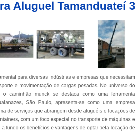
a Aluguel Tamanduateí 3
Caminhões Muncks de Alocação
Caminhões Tipo Munck para Alocar
Caminhões com Munck para Alug
Caminhões com Muncks para Alugueis
Caminhões Muncks de Alugu
Caminhões Tipo Munck para Alug
Caminhões Tipo Muncks para Aluguei
ental para diversas indústrias e empresas que necessitam
Caminhões com Munck para Loc
ansporte e movimentação de cargas pesadas. No universo do
Caminhões com Muncks para Loc
s, o caminhão munck se destaca como uma ferramenta
Caminhões Muncks de Lo
uaianazes, São Paulo, apresenta-se como uma empresa
Caminhões Tipo Munck para Loc
ma de serviços que abrangem desde aluguéis e locações de
ntainers, com um foco especial no transporte de máquinas e
Caminhões Tipo Muncks para Lo
 a fundo os benefícios e vantagens de optar pela locação de
Locações de Caminhões M