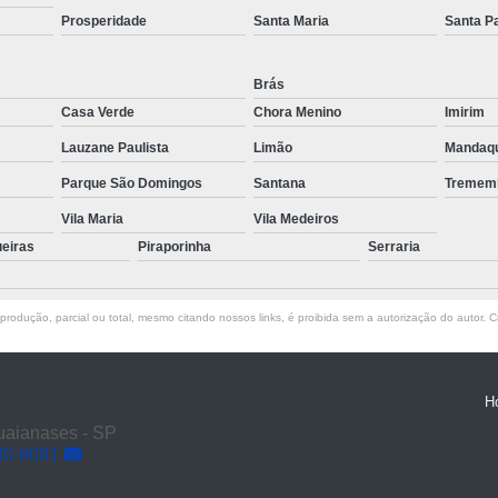
Transporte de Máquinas com Mu
Prosperidade
Santa Maria
Santa P
Transporte de Máquinas Industri
Brás
Transporte e
Casa Verde
Chora Menino
Imirim
Lauzane Paulista
Limão
Mandaq
Parque São Domingos
Santana
Tremem
Vila Maria
Vila Medeiros
ueiras
Piraporinha
Serraria
rodução, parcial ou total, mesmo citando nossos links, é proibida sem a autorização do autor. Cr
H
Guaianases - SP
30-8081