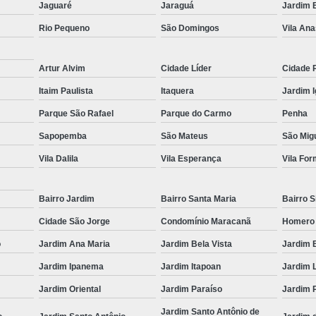
Jaguaré
Jaraguá
Jardim B
Muncks de Locação
Muncks Locaç
Rio Pequeno
São Domingos
Vila Ana
Aluguel de Munck 1 Tone
Aluguel de Munck para Cobertura Met
Artur Alvim
Cidade Líder
Cidade 
Aluguel de Munck para Remoção de
Itaim Paulista
Itaquera
Jardim 
Aluguel de Munck 
Parque São Rafael
Parque do Carmo
Penha
Aluguel de Munck p
Sapopemba
São Mateus
São Migu
Vila Dalila
Vila Esperança
Vila Fo
Aluguel de Munck para Transport
Locação de Caminhã
Bairro Jardim
Bairro Santa Maria
Bairro S
Locação de Caminhão Munck para Tr
Cidade São Jorge
Condomínio Maracanã
Homero
Locação de Munck para Remoção de
o
Jardim Ana Maria
Jardim Bela Vista
Jardim 
Empresa de Transporte de Carga
Jardim Ipanema
Jardim Itapoan
Jardim 
Transportadora com Mu
Jardim Oriental
Jardim Paraíso
Jardim 
Transporte com Caminhã
Jardim Santo Antônio de