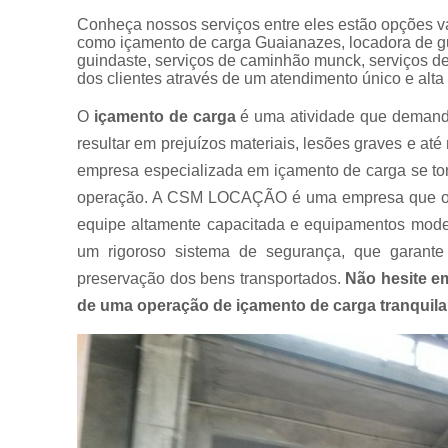
Muncks
Conheça nossos serviços entre eles estão opçõ
para alugar
como içamento de carga Guaianazes, locadora de g
guindaste, serviços de caminhão munck, serviços de
Muncks
dos clientes através de um atendimento único e alta
para locar
O
içamento de carga
é uma atividade que demanda 
Munk para
alugar
resultar em prejuízos materiais, lesões graves e a
empresa especializada em içamento de carga se tor
Munk para
locar
operação. A CSM LOCAÇÃO é uma empresa que ofe
Transportes
equipe altamente capacitada e equipamentos moder
com
um rigoroso sistema de segurança, que garante
caminhão
munck
preservação dos bens transportados.
Não hesite e
de uma operação de içamento de carga tranquila e
Transportes
de
containers
Transportes
de
máquinas