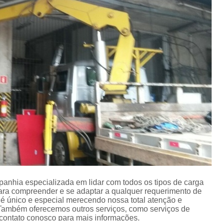
Içamento de Carga em Obras
Içamento de Carga Pesada
Iça
Movimentação de Carga
Serviço de 
Locação de Guindaste
Locação de Guindaste com Operador
Locação de Guindaste para Iça
Locação Guindaste Hidráulico
Loc
Serviço de Locação de G
Aluguel de Guindaste Biarti
Locação de Camin
Locação de Caminhão M
nhia especializada em lidar com todos os tipos de carga
Locação de Guindaste Articulado
ara compreender e se adaptar a qualquer requerimento de
é único e especial merecendo nossa total atenção e
Locação de Munck para Levantar Vigas
Também oferecemos outros serviços, como serviços de
contato conosco para mais informações.
Locação de Munck para Transporte