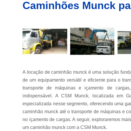
Caminhões Munck par
Empresa
de
transporte
de
container
Empresas
de
transportes
de
containers
Içamento
de carga
A locação de caminhão munck é uma solução fundam
Locação de
de um equipamento versátil e eficiente para o tr
guindastes
transporte de máquinas e içamento de carga
Locação de
indispensável. A CSM Munck, localizada em G
munck
especializada nesse segmento, oferecendo uma ga
Locações
caminhão munck até o transporte de máquinas e co
de
no içamento de cargas. A seguir, exploraremos mais
caminhão
munck
um caminhão munck com a CSM Munck.