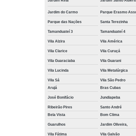
Jardim Rina
Jardim Santo Albert
Jardim do Carmo
Parque Erasmo Ass
Parque das Nações
Santa Terezinha
Tamanduateí 3
Tamanduateí 4
Vila Alzira
Vila América
Vila Clarice
Vila Curuçá
Vila Guaraciaba
Vila Guarani
Vila Lucinda
Vila Metalúrgica
Vila Sá
Vila São Pedro
Arujá
Bras Cubas
José Bonifácio
Jundiapeba
Ribeirão Pires
Santo André
Bela Vista
Bom Clima
Guarulhos
Jardim Oliveira,
Vila Fátima
Vila Galvão