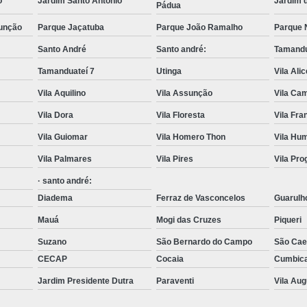
o
Jardim Santo Antônio
Jardim 
Pádua
Transporte com Munck em São
unção
Parque Jaçatuba
Parque João Ramalho
Parque 
Transporte de Cargas com Cam
Santo André
Santo andré:
Tamandu
Transporte de Máquinas e Equipament
Tamanduateí 7
Utinga
Vila Ali
Caminhões de T
Vila Aquilino
Vila Assunção
Vila Cam
Carregamento de Co
Vila Dora
Vila Floresta
Vila Fr
Carregamento de Container com Mu
Vila Guiomar
Vila Homero Thon
Vila Hu
Remoção de Container com Caminhã
Vila Palmares
Vila Pires
Vila Pr
Remoção de Container de Munck
· santo andré:
Transporte de Containers
Diadema
Ferraz de Vasconcelos
Guarulh
Mauá
Mogi das Cruzes
Piqueri
Transporte de Containers Vazios
Suzano
São Bernardo do Campo
São Cae
Transporte de Equipamentos e Máqui
CECAP
Cocaia
Cumbic
Transporte de Equipamentos Pes
Jardim Presidente Dutra
Paraventi
Vila Au
Transporte de Máquinas com Caminhão