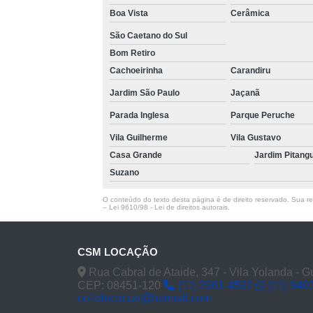
Boa Vista
Cerâmica
São Caetano do Sul
Bom Retiro
Cachoeirinha
Carandiru
Jardim São Paulo
Jaçanã
Parada Inglesa
Parque Peruche
Vila Guilherme
Vila Gustavo
Casa Grande
Jardim Pitang
Suzano
O conteúdo do texto desta página é de direito reservado. Sua rep
–
Lei 9610/98 - Lei de direitos autorais
.
CSM LOCAÇÃO
Rua Cabral de Ataide, 347 - Vila Yolanda - 
CEP: 08451-120
(11) 2961-4592
(11) 940
celiolocacao@hotmail.com