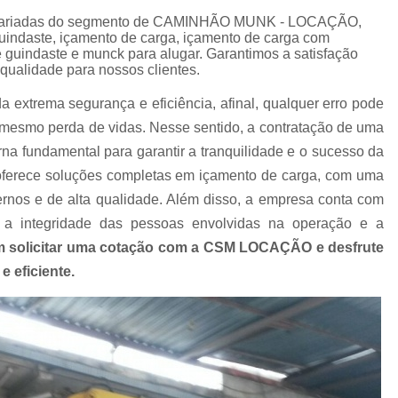
Empresa de Carreta para Transporte de C
es variadas do segmento de CAMINHÃO MUNK - LOCAÇÃO,
Empresa de Transportadora Container
uindaste, içamento de carga, içamento de carga com
 guindaste e munck para alugar. Garantimos a satisfação
Empresa de Transporte Contain
 qualidade para nossos clientes.
Empresa de Transporte Rodoviário de 
extrema segurança e eficiência, afinal, qualquer erro pode
té mesmo perda de vidas. Nesse sentido, a contratação de uma
Empresa de Transportes Containe
na fundamental para garantir a tranquilidade e o sucesso da
Empresa Transportadora de Contain
rece soluções completas em içamento de carga, com uma
Carreta para Transporte de C
nos e de alta qualidade. Além disso, a empresa conta com
Transportadora Containe
 a integridade das pessoas envolvidas na operação e a
m solicitar uma cotação com a CSM LOCAÇÃO e desfrute
Transportadora de Containers
Transp
 eficiente.
Transporte Containers
Transporte de
Transportes Container
Trans
Içamento com Caminhão Munc
Içamento de Carga com Segura