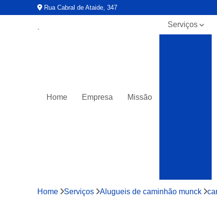
Rua Cabral de Ataide, 347
Serviços
Alugueis
de
caminhão
munck
Alugueis
de
Home
Empresa
Missão
guindastes
Caminhões
muncks
para alocar
Caminhões
muncks
para alugar
Caminhões
Home
Serviços
Alugueis de caminhão munck
ca
muncks
para locar