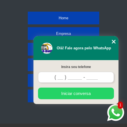
Home
Empresa
Olá! Fale agora pelo WhatsApp
Missão
Serviços
Insira seu telefone
Contato
Iniciar conversa
Mapa do site
1