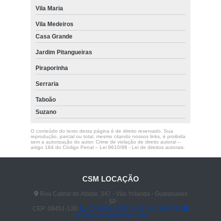
Vila Maria
Vila Medeiros
Casa Grande
Jardim Pitangueiras
Piraporinha
Serraria
Taboão
Suzano
O conteúdo do texto desta página é de direito reservado. Sua
reprodução, parcial ou total, mesmo citando nossos links, é proibida
sem a autorização do autor. Crime de violação de direito autoral –
artigo 184 do Código Penal –
Lei 9610/98 - Lei de direitos autorais
.
CSM LOCAÇÃO
Rua Cabral de Ataide, 347 - Vila Yolanda - Guaianases
- SP
CEP: 08451-120
(11) 2961-4592
(11) 94030-8081
celiolocacao@hotmail.com