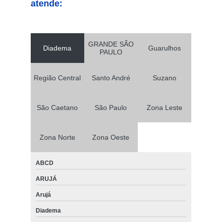
atende:
GRANDE SÃO
Diadema
Guarulhos
PAULO
Região Central
Santo André
Suzano
São Caetano
São Paulo
Zona Leste
Zona Norte
Zona Oeste
ABCD
ARUJÁ
Arujá
Diadema