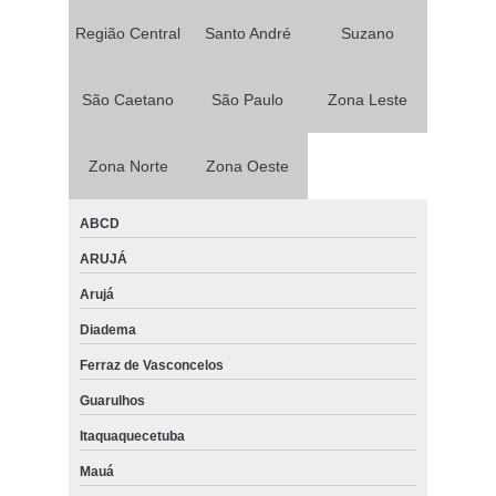
Região Central
Santo André
Suzano
São Caetano
São Paulo
Zona Leste
Zona Norte
Zona Oeste
ABCD
ARUJÁ
Arujá
Diadema
Ferraz de Vasconcelos
Guarulhos
Itaquaquecetuba
Mauá