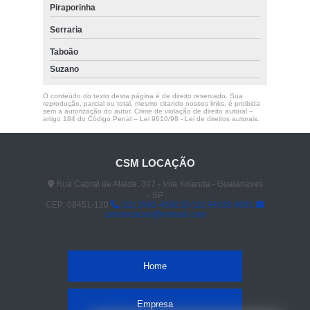
Piraporinha
Serraria
Taboão
Suzano
O conteúdo do texto desta página é de direito reservado. Sua
reprodução, parcial ou total, mesmo citando nossos links, é proibida
sem a autorização do autor. Crime de violação de direito autoral –
artigo 184 do Código Penal –
Lei 9610/98 - Lei de direitos autorais
.
CSM LOCAÇÃO
Rua Cabral de Ataide, 347 - Vila Yolanda - Guaianases
- SP
CEP: 08451-120
(11) 2961-4592
(11) 94030-8081
celiolocacao@hotmail.com
Home
Empresa