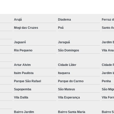
Muncks de Locação
Muncks Locaç
Aluguel de Munck 1 Tone
Arujá
Diadema
Ferraz 
Aluguel de Munck para Cobertura Met
Mogi das Cruzes
Poá
Santo A
Aluguel de Munck para Remoção de
Aluguel de Munck 
Jaguaré
Jaraguá
Jardim B
Aluguel de Munck p
Rio Pequeno
São Domingos
Vila Ana
Aluguel de Munck para Transport
Artur Alvim
Cidade Líder
Cidade 
Locação de Caminhã
Itaim Paulista
Itaquera
Jardim 
Locação de Caminhão Munck para Tr
Parque São Rafael
Parque do Carmo
Penha
Locação de Munck para Remoção de
Sapopemba
São Mateus
São Migu
Empresa de Transporte de Carga
Vila Dalila
Vila Esperança
Vila Fo
Transportadora com Mu
Transporte com Caminhã
Bairro Jardim
Bairro Santa Maria
Bairro S