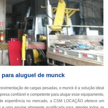
Içamento de Carga em Obras
Içamento de Carga Pesada
Iça
Movimentação de Carga
Serviço de 
Locação de Guindaste
Locação de Guindaste com Operador
Locação de Guindaste para Iça
Locação Guindaste Hidráulico
Loc
Serviço de Locação de G
Aluguel de Guindaste Biarti
para aluguel de munck
Locação de Camin
Locação de Caminhão M
a movimentação de cargas pesadas, o munck é a solução ideal
Locação de Guindaste Articulado
presa confiável e competente para alugar esse equipamento,
Locação de Munck para Levantar Vigas
de experiência no mercado, a CSM LOCAÇÃO oferece um
Locação de Munck para Transporte
e uma equipe altamente qualificada para atender todas as