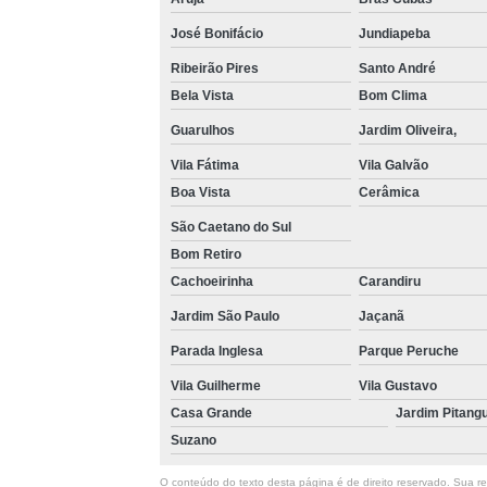
José Bonifácio
Jundiapeba
Ribeirão Pires
Santo André
Bela Vista
Bom Clima
Guarulhos
Jardim Oliveira,
Vila Fátima
Vila Galvão
Boa Vista
Cerâmica
São Caetano do Sul
Bom Retiro
Cachoeirinha
Carandiru
Jardim São Paulo
Jaçanã
Parada Inglesa
Parque Peruche
Vila Guilherme
Vila Gustavo
Casa Grande
Jardim Pitang
Suzano
O conteúdo do texto desta página é de direito reservado. Sua rep