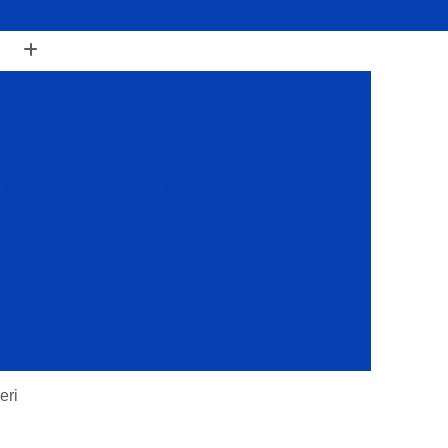
luguel de Caminhão Munck
 Paulo
Aluguel de Caminhão Munck em Sp
k de Aluguel
Caminhão Munck para Alugar
Munck para Alugar
Munck para Aluguel
ueis Guindaste
Alugueis Guindastes
el de Guindastes
Aluguel Guindaste
r
Guindaste para Alugar
Guindastes Alugar
para Alugar
Alocações de Caminhões Munck
s
Caminhões com Munck para Alocação
Caminhões com Muncks para Alocações
eri
Caminhões Muncks de Alocações