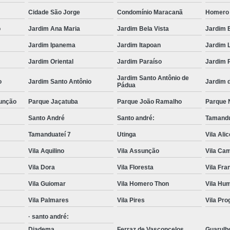
Transporte com Munck em São
Cidade São Jorge
Condomínio Maracanã
Homero
Transporte de Cargas com Cam
o
Jardim Ana Maria
Jardim Bela Vista
Jardim 
Transporte de Máquinas e Equipament
Jardim Ipanema
Jardim Itapoan
Jardim 
Caminhões de T
Jardim Oriental
Jardim Paraíso
Jardim 
Jardim Santo Antônio de
Carregamento de Co
o
Jardim Santo Antônio
Jardim 
Pádua
Carregamento de Container com Mu
unção
Parque Jaçatuba
Parque João Ramalho
Parque 
Remoção de Container com Caminhã
Santo André
Santo andré:
Tamandu
Remoção de Container de Munck
Tamanduateí 7
Utinga
Vila Ali
Transporte de Containers
Vila Aquilino
Vila Assunção
Vila Cam
Transporte de Containers Vazios
Vila Dora
Vila Floresta
Vila Fr
Transporte de Equipamentos e Máqui
Vila Guiomar
Vila Homero Thon
Vila Hu
Vila Palmares
Vila Pires
Vila Pr
Transporte de Equipamentos Pes
· santo andré:
Transporte de Máquinas com Caminhão
Diadema
Ferraz de Vasconcelos
Guarulh