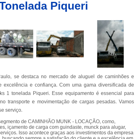
Tonelada Piqueri
Caminhões Muncks de Alocação
Caminhões Tipo Munck para Alocar
Caminhões com Munck para Alug
Caminhões com Muncks para Alugueis
Caminhões Muncks de Alugu
Caminhões Tipo Munck para Alug
Caminhões Tipo Muncks para Aluguei
aulo, se destaca no mercado de aluguel de caminhões e
Caminhões com Munck para Loc
e excelência e confiança. Com uma gama diversificada de
Caminhões com Muncks para Loc
s 1 tonelada Piqueri. Esse equipamento é essencial para
Caminhões Muncks de Lo
 no transporte e movimentação de cargas pesadas. Vamos
Caminhões Tipo Munck para Loc
se serviço.
Caminhões Tipo Muncks para Lo
o segmento de CAMINHÃO MUNK - LOCAÇÃO, como,
es, içamento de carga com guindaste, munck para alugar,
Locações de Caminhões M
serviços. Isso acontece graças aos investimentos da empresa
e, buscando sempre a satisfação do cliente e a excelência em