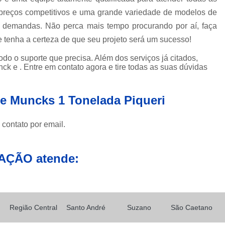
preços competitivos e uma grande variedade de modelos de
Caminhão Munck para Locação e 
e demandas. Não perca mais tempo procurando por aí, faça
Contratar Munck
Empre
nha a certeza de que seu projeto será um sucesso!
Locação de Caminhão Munck
odo o suporte que precisa. Além dos serviços já citados,
Locação de Caminhão Munck em Sp
 e . Entre em contato agora e tire todas as suas dúvidas
Locação e Transporte de Caminh
de Muncks 1 Tonelada Piqueri
Caminhões com Muncks para Alug
Caminhão com Munck para Alug
 contato por email.
Caminhão Guindaste Munck para Alu
Caminhão Platafo
AÇÃO atende:
Caminhão Prancha com Munck para 
Caminhão Tipo Munck para Alugue
Locações de Munck
Locações de 
Região Central
Santo André
Suzano
São Caetano
Munck Locar
Munck para Locação