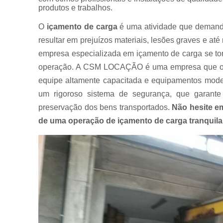
produtos e trabalhos.
Muncks
para alugar
O
içamento de carga
é uma atividade que demanda 
Muncks
resultar em prejuízos materiais, lesões graves e a
para locar
empresa especializada em içamento de carga se tor
Munk para
operação. A CSM LOCAÇÃO é uma empresa que ofe
alugar
equipe altamente capacitada e equipamentos moder
Munk para
um rigoroso sistema de segurança, que garante
locar
preservação dos bens transportados.
Não hesite e
Transportes
com
de uma operação de içamento de carga tranquila e
caminhão
munck
Transportes
de
containers
Transportes
de
máquinas