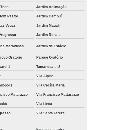
 Paulo
Transporte com Munck em Sp
 Thon
Jardim Aclimação
inhão Munck
Transporte de Máquinas
Bom Pastor
Jardim Cambuí
os
Caminhão para Transporte de Containers
Las Vegas
Jardim Magali
ransporte de Containers
Progresso
Jardim Renata
ntainer com Caminhão Munck
das Maravilhas
Jardim de Estádio
nck
Empresas de Transporte de Containers
Novo Oratório
Parque Oratório
o Munck
Remoção de Container com Munck
ateí 1
Tamanduateí 2
Transporte de Container com Caminhão Munck
ce
Vila Alpina
Transporte de Containers com Munck
ilópolis
Vila Cecília Maria
Transporte de Equipamentos Agrícolas
ancisco Matarazzo
Vila Francisco Mattarazzo
nas
Transporte de Equipamentos Industriais
maitá
Vila Linda
ogresso
Vila Santa Tereza
ados
Transporte de Máquinas Agrícolas
 Munck
Transporte de Máquinas com Guindalto
os
Itaquaquecetuba