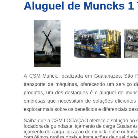
Aluguel de Muncks 1 
Empresa
de
transporte
de
container
Empresas
de
transportes
de
containers
Içamento
de carga
A CSM Munck, localizada em Guaianazes, São P
Locação de
transporte de máquinas, oferecendo um serviço d
guindastes
produtos, um dos destaques é o aluguel de munck
Locação de
empresas que necessitam de soluções eficientes
munck
explorar mais sobre os benefícios e diferenciais des
Locações
Saiba que a CSM LOCAÇÃO oferece a solução n
de
locadora de guindaste, içamento de carga Guaianaz
caminhão
içamento de carga, locação de munck, entre outros 
munck
com ótimos profissionais e instalações de qualidad