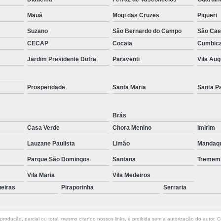
Transporte de Máquinas com Mu
Mauá
Mogi das Cruzes
Piqueri
Transporte de Máquinas Industri
Suzano
São Bernardo do Campo
São Cae
Transporte e
CECAP
Cocaia
Cumbic
Jardim Presidente Dutra
Paraventi
Vila Au
Prosperidade
Santa Maria
Santa P
Brás
Casa Verde
Chora Menino
Imirim
Lauzane Paulista
Limão
Mandaq
Parque São Domingos
Santana
Tremem
Vila Maria
Vila Medeiros
ueiras
Piraporinha
Serraria
rodução, parcial ou total, mesmo citando nossos links, é proibida sem a autorização do autor. Cr