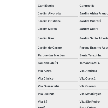
Camilópolis
Centreville
Jardim Alvorada
Jardim Alzira Franc
Jardim Cristiane
Jardim Guarará
Jardim Marek
Jardim Ocara
Jardim Rina
Jardim Santo Albert
Jardim do Carmo
Parque Erasmo Ass
Parque das Nações
Santa Terezinha
Tamanduateí 3
Tamanduateí 4
Vila Alzira
Vila América
Vila Clarice
Vila Curuçá
Vila Guaraciaba
Vila Guarani
Vila Lucinda
Vila Metalúrgica
Vila Sá
Vila São Pedro
Arujá
Bras Cubas