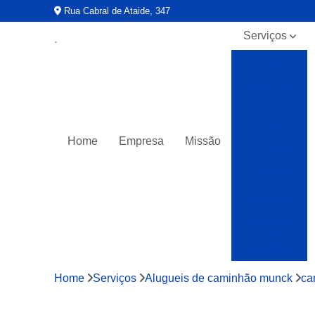
Rua Cabral de Ataide, 347
Serviços
Alugueis
de
caminhão
munck
Alugueis
de
Home
Empresa
Missão
guindastes
Caminhões
muncks
para alocar
Caminhões
muncks
para alugar
Caminhões
Home
Serviços
Alugueis de caminhão munck
ca
muncks
para locar