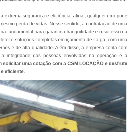
Empresa de Carreta para Transporte de C
Empresa de Transportadora Container
extrema segurança e eficiência, afinal, qualquer erro pode
Empresa de Transporte Contain
té mesmo perda de vidas. Nesse sentido, a contratação de uma
na fundamental para garantir a tranquilidade e o sucesso da
Empresa de Transporte Rodoviário de 
rece soluções completas em içamento de carga, com uma
Empresa de Transportes Containe
nos e de alta qualidade. Além disso, a empresa conta com
Empresa Transportadora de Contain
 a integridade das pessoas envolvidas na operação e a
Carreta para Transporte de C
m solicitar uma cotação com a CSM LOCAÇÃO e desfrute
 eficiente.
Transportadora Containe
Transportadora de Containers
Transp
Transporte Containers
Transporte de
Transportes Container
Trans
Içamento com Caminhão Munc
Içamento de Carga com Segura