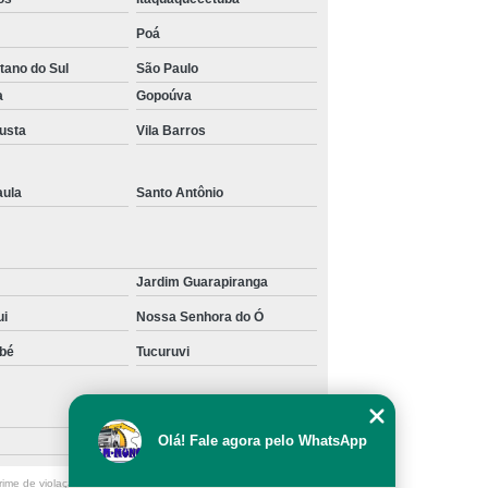
nck
Transporte de Máquinas de Munck
Poá
ais
Transporte de Máquinas Pesadas
tano do Sul
São Paulo
 Remoção de Máquinas
a
Gopoúva
gusta
Vila Barros
aula
Santo Antônio
Jardim Guarapiranga
ui
Nossa Senhora do Ó
bé
Tucuruvi
Taboão
Olá! Fale agora pelo WhatsApp
ime de violação de direito autoral – artigo 184 do Código Penal