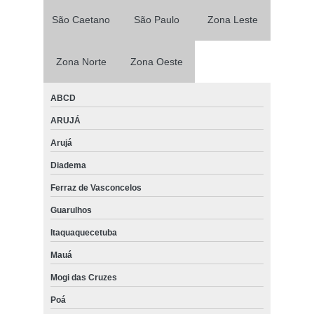
São Caetano
São Paulo
Zona Leste
Zona Norte
Zona Oeste
ABCD
ARUJÁ
Arujá
Diadema
Ferraz de Vasconcelos
Guarulhos
Itaquaquecetuba
Mauá
Mogi das Cruzes
Poá