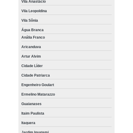
Vila Anastácio
Vila Leopoldina
Vila Sônia
Água Branca
Anália Franco
Aricanduva
Artur Alvim
Cidade Líder
Cidade Patriarca
Engenheiro Goulart
Ermelino Matarazzo
Guaianases
Itaim Paulista
Itaquera
Jardim Iguatemi