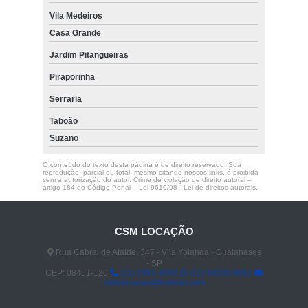
Vila Medeiros
Casa Grande
Jardim Pitangueiras
Piraporinha
Serraria
Taboão
Suzano
O conteúdo do texto desta página é de direito reservado. Sua
reprodução, parcial ou total, mesmo citando nossos links, é proibida
sem a autorização do autor. Crime de violação de direito autoral –
artigo 184 do Código Penal –
Lei 9610/98 - Lei de direitos autorais
.
CSM LOCAÇÃO
Rua Cabral de Ataide, 347 - Vila Yolanda - Guaianases
- SP
CEP: 08451-120
(11) 2961-4592
(11) 94030-8081
celiolocacao@hotmail.com