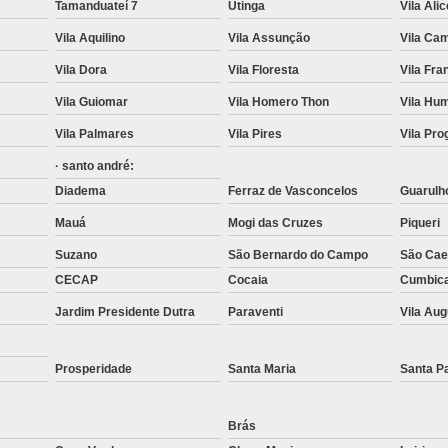
Tamanduateí 7
Utinga
Vila Ali
Transporte com Munck em São
Vila Aquilino
Vila Assunção
Vila Cam
Transporte de Cargas com Cam
Vila Dora
Vila Floresta
Vila Fr
Transporte de Máquinas e Equipament
Vila Guiomar
Vila Homero Thon
Vila Hu
Caminhões de T
Vila Palmares
Vila Pires
Vila Pr
Carregamento de Co
· santo andré:
Carregamento de Container com Mu
Diadema
Ferraz de Vasconcelos
Guarulh
Remoção de Container com Caminhã
Mauá
Mogi das Cruzes
Piqueri
Remoção de Container de Munck
Suzano
São Bernardo do Campo
São Cae
CECAP
Cocaia
Cumbic
Transporte de Containers
Jardim Presidente Dutra
Paraventi
Vila Au
Transporte de Containers Vazios
Transporte de Equipamentos e Máqui
Prosperidade
Santa Maria
Santa P
Transporte de Equipamentos Pes
Transporte de Máquinas com Caminhão
Brás