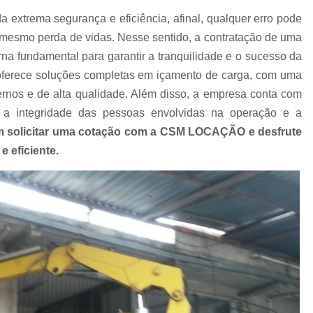
Empresa de Carreta para Transporte de C
extrema segurança e eficiência, afinal, qualquer erro pode
Empresa de Transportadora Container
té mesmo perda de vidas. Nesse sentido, a contratação de uma
Empresa de Transporte Contain
na fundamental para garantir a tranquilidade e o sucesso da
rece soluções completas em içamento de carga, com uma
Empresa de Transporte Rodoviário de 
nos e de alta qualidade. Além disso, a empresa conta com
Empresa de Transportes Containe
 a integridade das pessoas envolvidas na operação e a
Empresa Transportadora de Contain
m solicitar uma cotação com a CSM LOCAÇÃO e desfrute
Carreta para Transporte de C
 eficiente.
Transportadora Containe
Transportadora de Containers
Transp
Transporte Containers
Transporte de
Transportes Container
Trans
Içamento com Caminhão Munc
Içamento de Carga com Segura