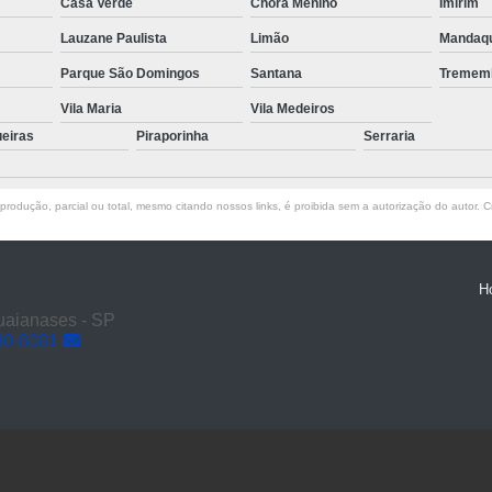
Casa Verde
Chora Menino
Imirim
Transporte de Máquinas com Mu
Lauzane Paulista
Limão
Mandaq
Transporte de Máquinas Industri
Parque São Domingos
Santana
Tremem
Transporte e
Vila Maria
Vila Medeiros
ueiras
Piraporinha
Serraria
rodução, parcial ou total, mesmo citando nossos links, é proibida sem a autorização do autor. Cr
H
Guaianases - SP
30-8081