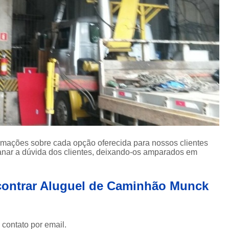
Içamento de Carga em Obras
Içamento de Carga Pesada
Iça
Movimentação de Carga
Serviço de 
Locação de Guindaste
Locação de Guindaste com Operador
Locação de Guindaste para Iça
Locação Guindaste Hidráulico
Loc
Serviço de Locação de G
Aluguel de Guindaste Biarti
ormações sobre cada opção oferecida para nossos clientes
nar a dúvida dos clientes, deixando-os amparados em
Locação de Camin
Locação de Caminhão M
contrar Aluguel de Caminhão Munck
Locação de Guindaste Articulado
Locação de Munck para Levantar Vigas
 contato por email.
Locação de Munck para Transporte