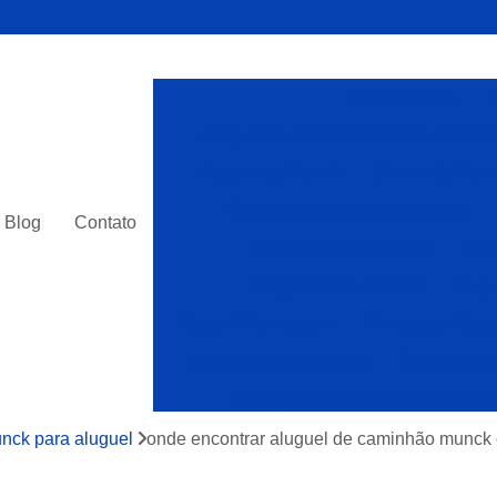
Alugar Munck
A
Aluguel de Caminhão Munck em São
Aluguel de Munck
Caminhão Munc
Caminhão Munck para Aluguel
Blog
Contato
Alugueis de Guindaste
Alug
Aluguel de Guindaste
Alugu
Aluguel Guindastes
Guindaste Aluga
Guindastes de Aluguel
Guindastes 
Alocações de Caminhões Munck
Caminhões com Munck para Alocar
nck para aluguel
onde encontrar aluguel de caminhão munck
Caminhões Muncks Alocar