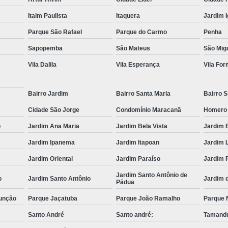
Muncks de Locação
Muncks Locaç
Itaim Paulista
Itaquera
Jardim 
Aluguel de Munck 1 Tone
Parque São Rafael
Parque do Carmo
Penha
Aluguel de Munck para Cobertura Met
Sapopemba
São Mateus
São Migu
Aluguel de Munck para Remoção de
Vila Dalila
Vila Esperança
Vila Fo
Aluguel de Munck 
Bairro Jardim
Bairro Santa Maria
Bairro S
Aluguel de Munck p
Cidade São Jorge
Condomínio Maracanã
Homero
Aluguel de Munck para Transport
o
Jardim Ana Maria
Jardim Bela Vista
Jardim 
Locação de Caminhã
Jardim Ipanema
Jardim Itapoan
Jardim 
Locação de Caminhão Munck para Tr
Jardim Oriental
Jardim Paraíso
Jardim 
Locação de Munck para Remoção de
Jardim Santo Antônio de
o
Jardim Santo Antônio
Jardim 
Pádua
Empresa de Transporte de Carga
unção
Parque Jaçatuba
Parque João Ramalho
Parque 
Transportadora com Mu
Santo André
Santo andré:
Tamandu
Transporte com Caminhã