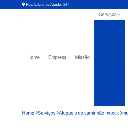
Rua Cabral de Ataide, 347
Serviços
Alugueis
de
caminhão
munck
Alugueis
de
Home
Empresa
Missão
guindastes
Caminhões
muncks
para alocar
Caminhões
muncks
para alugar
Caminhões
Home
Serviços
Alugueis de caminhão munck
mu
muncks
para locar