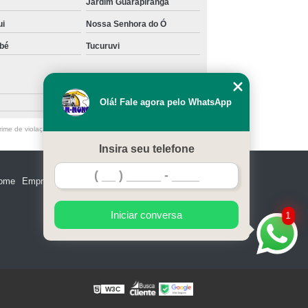
Jardim Guarapiranga
nck
Transporte de Máquinas de Munck
ui
Nossa Senhora do Ó
ais
Transporte de Máquinas Pesadas
bé
Tucuruvi
 Remoção de Máquinas
Taboão
Olá! Fale agora pelo WhatsApp
ime de violação de direito autoral – artigo 184 do Código Penal
Insira seu telefone
ome
Empresa
Missão
Serviços
Contato
Mapa do site
Iniciar conversa
1
W3C