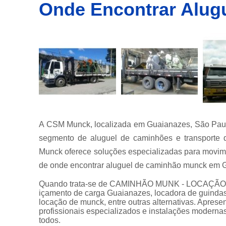
Onde Encontrar Alug
Empresa
de
transporte
de
container
Empresas
de
transportes
de
containers
Içamento
de carga
A CSM Munck, localizada em Guaianazes, São Pau
Locação de
segmento de aluguel de caminhões e transporte 
guindastes
Munck oferece soluções especializadas para movim
Locação de
de onde encontrar aluguel de caminhão munck em 
munck
Quando trata-se de CAMINHÃO MUNK - LOCAÇÃO, 
Locações
içamento de carga Guaianazes, locadora de guindas
de
locação de munck, entre outras alternativas. Apres
caminhão
profissionais especializados e instalações moderna
munck
todos.