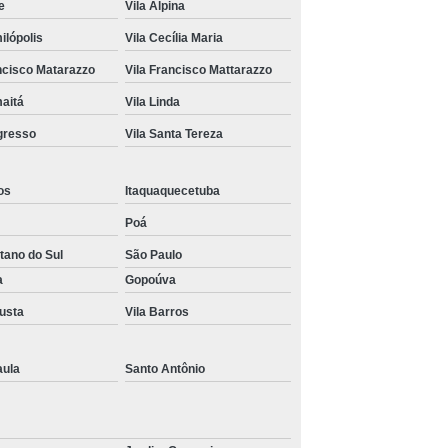
ce
Vila Alpina
 Paulo
Transporte com Munck em Sp
ilópolis
Vila Cecília Maria
inhão Munck
Transporte de Máquinas
ancisco Matarazzo
Vila Francisco Mattarazzo
os
Caminhão para Transporte de Containers
maitá
Vila Linda
ransporte de Containers
ogresso
Vila Santa Tereza
ntainer com Caminhão Munck
nck
Empresas de Transporte de Containers
os
Itaquaquecetuba
o Munck
Remoção de Container com Munck
Poá
Transporte de Container com Caminhão Munck
tano do Sul
São Paulo
a
Gopoúva
Transporte de Containers com Munck
gusta
Vila Barros
Transporte de Equipamentos Agrícolas
nas
Transporte de Equipamentos Industriais
aula
Santo Antônio
ados
Transporte de Máquinas Agrícolas
 Munck
Transporte de Máquinas com Guindalto