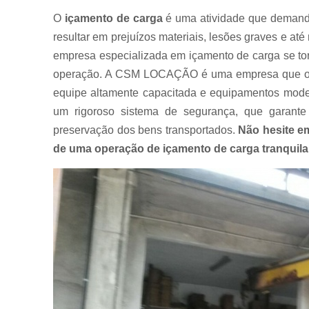
Muncks
O
içamento de carga
é uma atividade que demanda 
para alugar
resultar em prejuízos materiais, lesões graves e a
Muncks
empresa especializada em içamento de carga se tor
para locar
operação. A CSM LOCAÇÃO é uma empresa que ofe
Munk para
equipe altamente capacitada e equipamentos moder
alugar
um rigoroso sistema de segurança, que garante
Munk para
preservação dos bens transportados.
Não hesite e
locar
de uma operação de içamento de carga tranquila e
Transportes
com
caminhão
munck
Transportes
de
containers
Transportes
de
máquinas