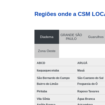
Regiões onde a CSM LOC
GRANDE SÃO
Diadema
Guarulhos
PAULO
Zona Oeste
ABCD
ARUJÁ
Itaquaquecetuba
Mauá
São Bernardo do Campo
São Caetano do Sul
Bairro do Limão
Freguesia do Ó
Pirituba
Raposo Tavares
Vila Sônia
Água Branca
Anália Franco
Aricanduva