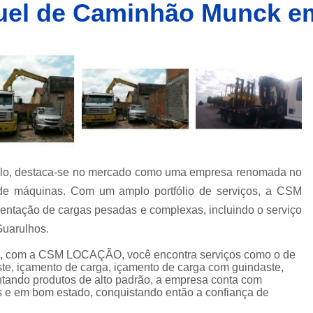
uel de Caminhão Munck e
Caminhões Muncks de Alocação
Caminhões Tipo Munck para Alocar
Caminhões com Munck para Alug
Caminhões com Muncks para Alugueis
Caminhões Muncks de Alugu
Caminhões Tipo Munck para Alug
Caminhões Tipo Muncks para Aluguei
lo, destaca-se no mercado como uma empresa renomada no
Caminhões com Munck para Loc
de máquinas. Com um amplo portfólio de serviços, a CSM
Caminhões com Muncks para Loc
entação de cargas pesadas e complexas, incluindo o serviço
Caminhões Muncks de Lo
Guarulhos.
Caminhões Tipo Munck para Loc
com a CSM LOCAÇÃO, você encontra serviços como o de
te, içamento de carga, içamento de carga com guindaste,
Caminhões Tipo Muncks para Lo
entando produtos de alto padrão, a empresa conta com
s e em bom estado, conquistando então a confiança de
Locações de Caminhões M