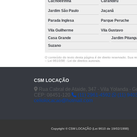
Cachoeirinha
Carandiru
Jardim São Paulo
Jaçanã
Parada Inglesa
Parque Peruche
Vila Guilherme
Vila Gustavo
Casa Grande
Jardim Pitang
Suzano
O conteúdo do texto desta página é de direito reservado. Sua rep
–
Lei 9610/98 - Lei de direitos autorais
.
CSM LOCAÇÃO
Rua Cabral de Ataide, 347 - Vila Yolanda - 
CEP: 08451-120
(11) 2961-4592
(11) 940
celiolocacao@hotmail.com
Copyright © CSM LOCAÇÃO (Lei 9610 de 19/02/1998)