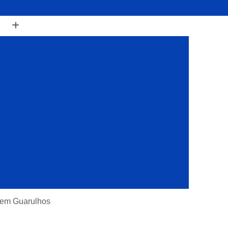
luguel de Caminhão Munck
 Paulo
Aluguel de Caminhão Munck em Sp
k de Aluguel
Caminhão Munck para Alugar
Munck para Alugar
Munck para Aluguel
ueis Guindaste
Alugueis Guindastes
el de Guindastes
Aluguel Guindaste
r
Guindaste para Alugar
Guindastes Alugar
para Alugar
Alocações de Caminhões Munck
s
Caminhões com Munck para Alocação
Caminhões com Muncks para Alocações
 em Guarulhos
Caminhões Muncks de Alocações