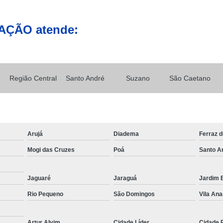
Caminhão Munck para Locação e 
AÇÃO atende:
Contratar Munck
Empre
Locação de Caminhão Munck
Locação de Caminhão Munck em Sp
Região Central
Santo André
Suzano
São Caetano
Locação e Transporte de Caminh
Caminhões com Muncks para Alug
Caminhão com Munck para Alug
Caminhão Guindaste Munck para Alu
Arujá
Diadema
Ferraz 
Caminhão Platafo
Mogi das Cruzes
Poá
Santo A
Caminhão Prancha com Munck para 
Jaguaré
Jaraguá
Jardim B
Caminhão Tipo Munck para Alugue
Rio Pequeno
São Domingos
Vila Ana
Locações de Munck
Locações de 
Munck Locar
Munck para Locação
Artur Alvim
Cidade Líder
Cidade 