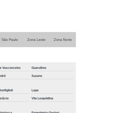
Transporte
Caminhão Munck para Locar
sa de Locação de Caminhão Munck
Locação de Caminhão Munck em São Paulo
Locação de Guindalto
Locação de Munck
São Paulo
Zona Leste
Zona Norte
ão Munck
Serviços de Caminhão Munck
ar
Caminhões Tipo Muncks para Alugar
ar
Caminhão com Munck para Aluguel
gar
Caminhão Guindauto Munck para Alugar
de Vasconcelos
Guarulhos
rma com Munck para Alugar
ndré
Suzano
Alugar
Caminhão Tipo Munck para Alugar
onfiglioli
Lapa
l
Caminhão Toco com Munck para Alugar
stácio
Vila Leopoldina
Muncks
Locar Muncks
Munck de Locação
Munck para Locar
Muncks de Locações
Patriarca
Engenheiro Goulart