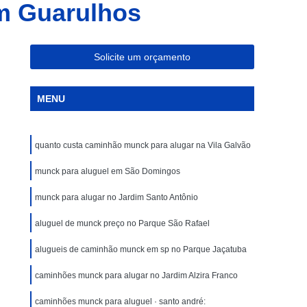
m Guarulhos
Caminhões Tipo Munck para Alocação
Caminhões Tipo Muncks para Alocações
ar
Caminhões com Munck para Aluguel
Solicite um orçamento
Caminhões Guindauto Munck para Locação
MENU
eis
Caminhões Muncks de Aluguel
ar
Caminhões Tipo Munck para Aluguel
quanto custa caminhão munck para alugar na Vila Galvão
s
Caminhão Guindauto Munck para Locação
ação
munck para aluguel em São Domingos
Caminhões com Munck para Locar
ações
Caminhões Muncks de Locações
munck para alugar no Jardim Santo Antônio
cação
Caminhões Muncks Locar
aluguel de munck preço no Parque São Rafael
ação
Caminhões Tipo Munck para Locar
alugueis de caminhão munck em sp no Parque Jaçatuba
cações
Locações de Caminhões Munck
caminhões munck para alugar no Jardim Alzira Franco
uncks
Locar Caminhões Muncks
caminhões munck para aluguel · santo andré: