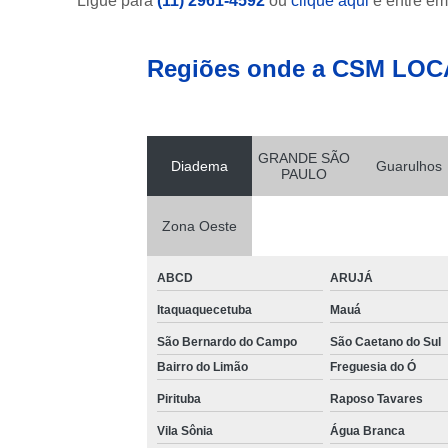
Ligue para
(11) 2961-4592
ou
clique aqui
e entre em
Regiões onde a CSM LOC
GRANDE SÃO
Diadema
Guarulhos
PAULO
Zona Oeste
ABCD
ARUJÁ
Itaquaquecetuba
Mauá
São Bernardo do Campo
São Caetano do Sul
Bairro do Limão
Freguesia do Ó
Pirituba
Raposo Tavares
Vila Sônia
Água Branca