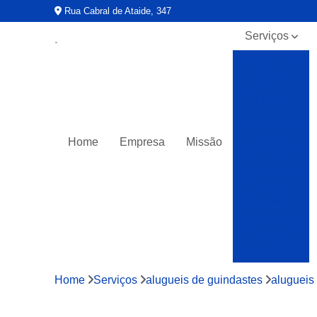
Rua Cabral de Ataide, 347
Serviços
Alugueis
de
caminhão
munck
Alugueis
de
Home
Empresa
Missão
guindastes
Caminhões
muncks
para alocar
Caminhões
muncks
para alugar
Caminhões
Home
Serviços
alugueis de guindastes
alugueis
muncks
para locar