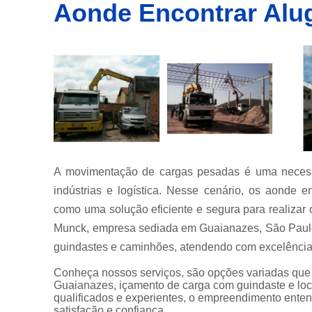
Aonde Encontrar Alu
Empresa
de
transporte
de
container
Empresas
de
transportes
de
containers
Içamento
de carga
A movimentação de cargas pesadas é uma necessi
Locação de
indústrias e logística. Nesse cenário, os aonde 
guindastes
como uma solução eficiente e segura para realizar 
Locação de
Munck, empresa sediada em Guaianazes, São Paulo,
munck
guindastes e caminhões, atendendo com excelência
Locações
Conheça nossos serviços, são opções variadas que
de
Guaianazes, içamento de carga com guindaste e loc
caminhão
qualificados e experientes, o empreendimento ente
munck
satisfação e confiança.