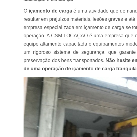
Muncks
para alugar
O
içamento de carga
é uma atividade que demanda 
resultar em prejuízos materiais, lesões graves e a
Muncks
para locar
empresa especializada em içamento de carga se tor
operação. A CSM LOCAÇÃO é uma empresa que ofe
Munk para
alugar
equipe altamente capacitada e equipamentos moder
um rigoroso sistema de segurança, que garante
Munk para
locar
preservação dos bens transportados.
Não hesite e
Transportes
de uma operação de içamento de carga tranquila e
com
caminhão
munck
Transportes
de
containers
Transportes
de
máquinas