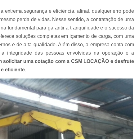
Empresa de Carreta para Transporte de C
extrema segurança e eficiência, afinal, qualquer erro pode
Empresa de Transportadora Container
té mesmo perda de vidas. Nesse sentido, a contratação de uma
Empresa de Transporte Contain
na fundamental para garantir a tranquilidade e o sucesso da
Empresa de Transporte Rodoviário de 
rece soluções completas em içamento de carga, com uma
nos e de alta qualidade. Além disso, a empresa conta com
Empresa de Transportes Containe
 a integridade das pessoas envolvidas na operação e a
Empresa Transportadora de Contain
m solicitar uma cotação com a CSM LOCAÇÃO e desfrute
Carreta para Transporte de C
 eficiente.
Transportadora Containe
Transportadora de Containers
Transp
Transporte Containers
Transporte de
Transportes Container
Trans
Içamento com Caminhão Munc
Içamento de Carga com Segura