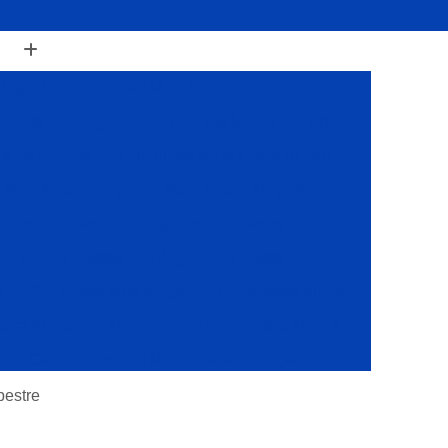
luguel de Caminhão Munck
 Paulo
Aluguel de Caminhão Munck em Sp
k de Aluguel
Caminhão Munck para Alugar
Munck para Alugar
Munck para Aluguel
ueis Guindaste
Alugueis Guindastes
el de Guindastes
Aluguel Guindaste
r
Guindaste para Alugar
Guindastes Alugar
para Alugar
Alocações de Caminhões Munck
s
Caminhões com Munck para Alocação
Caminhões com Muncks para Alocações
pestre
Caminhões Muncks de Alocações