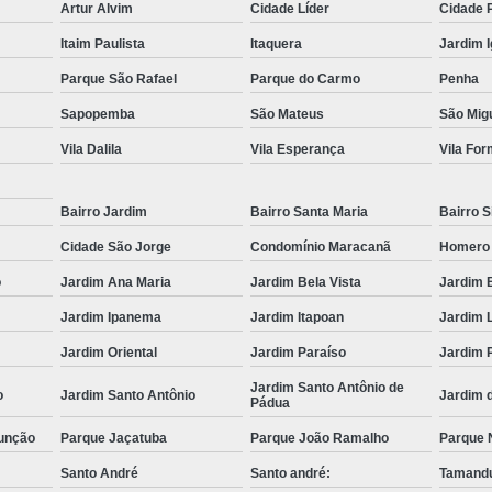
Artur Alvim
Cidade Líder
Cidade 
Muncks de Locação
Muncks Locaç
Itaim Paulista
Itaquera
Jardim 
Aluguel de Munck 1 Tone
Parque São Rafael
Parque do Carmo
Penha
Aluguel de Munck para Cobertura Met
Sapopemba
São Mateus
São Migu
Aluguel de Munck para Remoção de
Vila Dalila
Vila Esperança
Vila Fo
Aluguel de Munck 
Aluguel de Munck p
Bairro Jardim
Bairro Santa Maria
Bairro S
Cidade São Jorge
Condomínio Maracanã
Homero
Aluguel de Munck para Transport
o
Jardim Ana Maria
Jardim Bela Vista
Jardim 
Locação de Caminhã
Jardim Ipanema
Jardim Itapoan
Jardim 
Locação de Caminhão Munck para Tr
Jardim Oriental
Jardim Paraíso
Jardim 
Locação de Munck para Remoção de
Jardim Santo Antônio de
o
Jardim Santo Antônio
Jardim 
Empresa de Transporte de Carga
Pádua
Transportadora com Mu
unção
Parque Jaçatuba
Parque João Ramalho
Parque 
Transporte com Caminhã
Santo André
Santo andré:
Tamandu