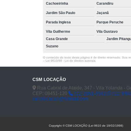
Cachoeirinha
Carandiru
Jardim São Paulo
Jaçanã
Parada Inglesa
Parque Peruche
Vila Guilherme
Vila Gustavo
Casa Grande
Jardim Pitang
Suzano
O conteúdo do texto desta página é de direito reservado. Sua rep
–
Lei 9610/98 - Lei de direitos autorais
.
CSM LOCAÇÃO
Rua Cabral de Ataide, 347 - Vila Yolanda - 
CEP: 08451-120
(11) 2961-4592
(11) 940
celiolocacao@hotmail.com
Copyright © CSM LOCAÇÃO (Lei 9610 de 19/02/1998)