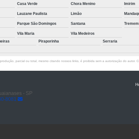
Transporte de Máquinas com Mu
Casa Verde
Chora Menino
Imirim
Lauzane Paulista
Limão
Mandaq
Transporte de Máquinas Industri
Parque São Domingos
Santana
Tremem
Transporte e
Vila Maria
Vila Medeiros
ueiras
Piraporinha
Serraria
rodução, parcial ou total, mesmo citando nossos links, é proibida sem a autorização do autor. Cr
H
Guaianases - SP
30-8081