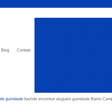
Alugar Munck
A
Aluguel de Caminhão Munck em São
Aluguel de Munck
Caminhão Munc
Caminhão Munck para Aluguel
Blog
Contato
Alugueis de Guindaste
Alug
Aluguel de Guindaste
Alugu
Aluguel Guindastes
Guindaste Aluga
Guindastes de Aluguel
Guindastes 
Alocações de Caminhões Munck
Caminhões com Munck para Alocar
 de guindaste
aonde encontrar alugueis guindaste Bairro Cam
Caminhões Muncks Alocar