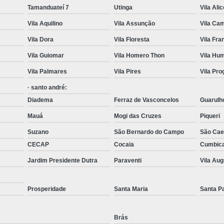
Tamanduateí 7
Utinga
Vila Ali
Transporte com Munck em São
Vila Aquilino
Vila Assunção
Vila Cam
Transporte de Cargas com Cam
Vila Dora
Vila Floresta
Vila Fr
Transporte de Máquinas e Equipament
Vila Guiomar
Vila Homero Thon
Vila Hu
Caminhões de T
Vila Palmares
Vila Pires
Vila Pr
Carregamento de Co
· santo andré:
Carregamento de Container com Mu
Diadema
Ferraz de Vasconcelos
Guarulh
Remoção de Container com Caminhã
Mauá
Mogi das Cruzes
Piqueri
Remoção de Container de Munck
Suzano
São Bernardo do Campo
São Cae
Transporte de Containers
CECAP
Cocaia
Cumbic
Jardim Presidente Dutra
Paraventi
Vila Au
Transporte de Containers Vazios
Transporte de Equipamentos e Máqui
Prosperidade
Santa Maria
Santa P
Transporte de Equipamentos Pes
Transporte de Máquinas com Caminhão
Brás