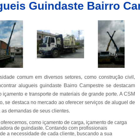
gueis Guindaste Bairro C
Caminhões Muncks de Alocação
Caminhões Tipo Munck para Alocar
Caminhões com Munck para Alug
Caminhões com Muncks para Alugueis
Caminhões Muncks de Alugu
Caminhões Tipo Munck para Alug
Caminhões Tipo Muncks para Aluguei
dade comum em diversos setores, como construção civil,
Caminhões com Munck para Loc
encontrar alugueis guindaste Bairro Campestre se destacam
Caminhões com Muncks para Loc
o içamento e transporte de materiais de grande porte. A CSM
Caminhões Muncks de Lo
 se destaca no mercado ao oferecer serviços de aluguel de
Caminhões Tipo Munck para Loc
 as demandas de seus clientes.
Caminhões Tipo Muncks para Lo
 oferecemos, como içamento de carga, içamento de carga
adora de guindaste. Contando com profissionais
Locações de Caminhões M
nde a necessidade de cada cliente, buscando a sua