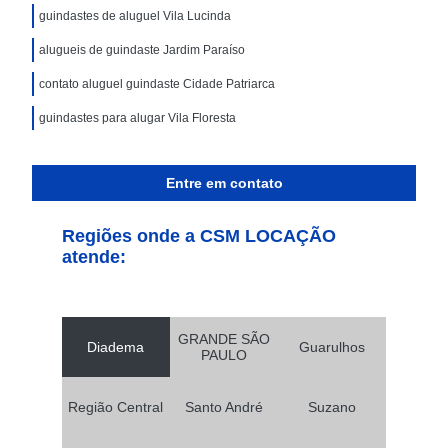
guindastes de aluguel Vila Lucinda
alugueis de guindaste Jardim Paraíso
contato aluguel guindaste Cidade Patriarca
guindastes para alugar Vila Floresta
Entre em contato
Regiões onde a CSM LOCAÇÃO
atende:
GRANDE SÃO
Diadema
Guarulhos
PAULO
Região Central
Santo André
Suzano