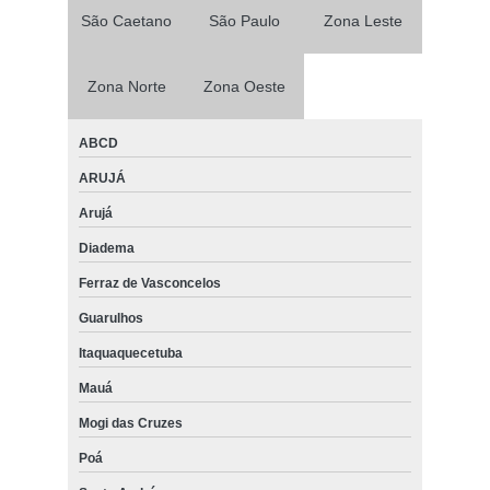
São Caetano
São Paulo
Zona Leste
Zona Norte
Zona Oeste
ABCD
ARUJÁ
Arujá
Diadema
Ferraz de Vasconcelos
Guarulhos
Itaquaquecetuba
Mauá
Mogi das Cruzes
Poá