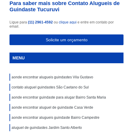
Para saber mais sobre Contato Alugueis de
Guindaste Tucuruvi
Ligue para
(11) 2961-4592
ou
clique aqui
e entre em contato por
email.
Solicite um orçamento
MENU
aonde encontrar alugueis guindastes Vila Gustavo
contato aluguel guindastes São Caetano do Sul
aonde encontrar guindaste para alugar Bairro Santa Maria
aonde encontrar aluguel de guindaste Casa Verde
aonde encontrar alugueis guindaste Bairro Campestre
aluguel de guindastes Jardim Santo Alberto