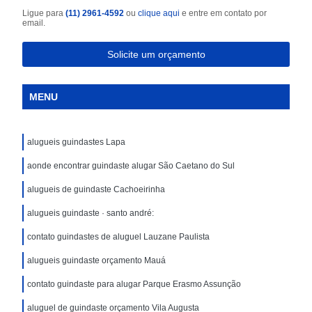
Ligue para
(11) 2961-4592
ou
clique aqui
e entre em contato por
email.
Solicite um orçamento
MENU
alugueis guindastes Lapa
aonde encontrar guindaste alugar São Caetano do Sul
alugueis de guindaste Cachoeirinha
alugueis guindaste · santo andré:
contato guindastes de aluguel Lauzane Paulista
alugueis guindaste orçamento Mauá
contato guindaste para alugar Parque Erasmo Assunção
aluguel de guindaste orçamento Vila Augusta