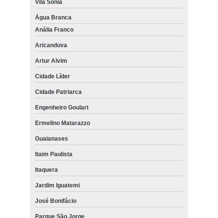
Vila Sônia
Água Branca
Anália Franco
Aricanduva
Artur Alvim
Cidade Líder
Cidade Patriarca
Engenheiro Goulart
Ermelino Matarazzo
Guaianases
Itaim Paulista
Itaquera
Jardim Iguatemi
José Bonifácio
Parque São Jorge