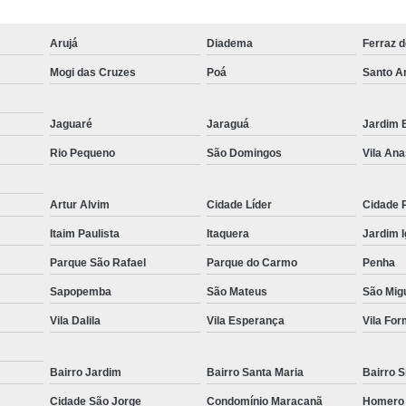
Içamento de Carga em Obras
Içamento de Carga Pesada
Iça
Arujá
Diadema
Ferraz 
Movimentação de Carga
Serviço de 
Mogi das Cruzes
Poá
Santo A
Locação de Guindaste
Locação de Guindaste com Operador
Jaguaré
Jaraguá
Jardim B
Rio Pequeno
São Domingos
Vila Ana
Locação de Guindaste para Iça
Locação Guindaste Hidráulico
Loc
Artur Alvim
Cidade Líder
Cidade 
Serviço de Locação de G
Itaim Paulista
Itaquera
Jardim 
Aluguel de Guindaste Biarti
Parque São Rafael
Parque do Carmo
Penha
Locação de Camin
Sapopemba
São Mateus
São Migu
Locação de Caminhão M
Vila Dalila
Vila Esperança
Vila Fo
Locação de Guindaste Articulado
Locação de Munck para Levantar Vigas
Bairro Jardim
Bairro Santa Maria
Bairro S
Locação de Munck para Transporte
Cidade São Jorge
Condomínio Maracanã
Homero