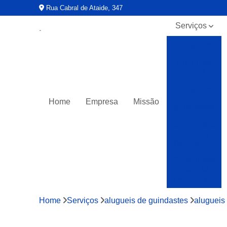
Rua Cabral de Ataide, 347
Serviços
Alugueis
de
caminhão
munck
Alugueis
de
Home
Empresa
Missão
guindastes
Caminhões
muncks
para alocar
Caminhões
muncks
para alugar
Caminhões
Home
Serviços
alugueis de guindastes
alugueis
muncks
para locar