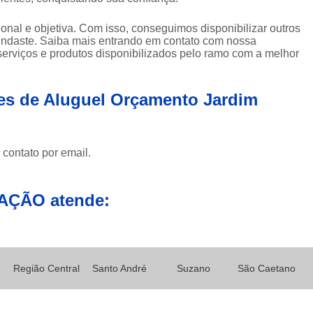
Empresa de Carreta para Transporte de C
nal e objetiva. Com isso, conseguimos disponibilizar outros
Empresa de Transportadora Container
uindaste. Saiba mais entrando em contato com nossa
Empresa de Transporte Contain
erviços e produtos disponibilizados pelo ramo com a melhor
Empresa de Transporte Rodoviário de 
es de Aluguel Orçamento Jardim
Empresa de Transportes Containe
Empresa Transportadora de Contain
Carreta para Transporte de C
 contato por email.
Transportadora Containe
Transportadora de Containers
Transp
AÇÃO atende:
Transporte Containers
Transporte de
Transportes Container
Trans
Içamento com Caminhão Munc
Região Central
Santo André
Suzano
São Caetano
Içamento de Carga com Segura