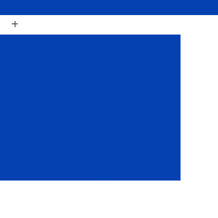
luguel de Caminhão Munck
 Paulo
Aluguel de Caminhão Munck em Sp
k de Aluguel
Caminhão Munck para Alugar
Munck para Alugar
Munck para Aluguel
ueis Guindaste
Alugueis Guindastes
el de Guindastes
Aluguel Guindaste
r
Guindaste para Alugar
Guindastes Alugar
para Alugar
Alocações de Caminhões Munck
s
Caminhões com Munck para Alocação
Caminhões com Muncks para Alocações
Caminhões Muncks de Alocações