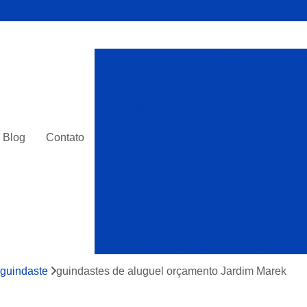
Alugar Munck
A
Aluguel de Caminhão Munck em São
Aluguel de Munck
Caminhão Munc
Caminhão Munck para Aluguel
Blog
Contato
Alugueis de Guindaste
Alug
Aluguel de Guindaste
Alugu
Aluguel Guindastes
Guindaste Aluga
Guindastes de Aluguel
Guindastes 
Alocações de Caminhões Munck
Caminhões com Munck para Alocar
 guindaste
guindastes de aluguel orçamento Jardim Marek
Caminhões Muncks Alocar