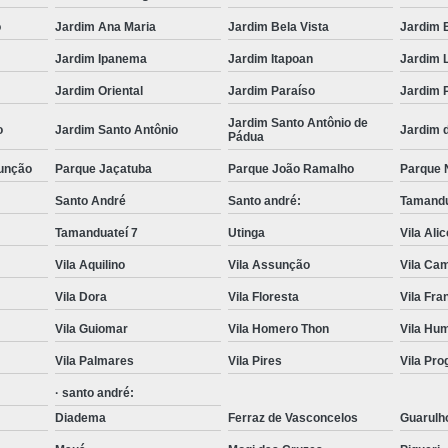
o
Jardim Ana Maria
Jardim Bela Vista
Jardim 
Caminhão Munck para Locação e 
Jardim Ipanema
Jardim Itapoan
Jardim 
Contratar Munck
Empre
Jardim Oriental
Jardim Paraíso
Jardim 
Locação de Caminhão Munck
Jardim Santo Antônio de
o
Jardim Santo Antônio
Jardim 
Locação de Caminhão Munck em Sp
Pádua
Locação e Transporte de Caminh
unção
Parque Jaçatuba
Parque João Ramalho
Parque 
Caminhões com Muncks para Alug
Santo André
Santo andré:
Tamandu
Caminhão com Munck para Alug
Tamanduateí 7
Utinga
Vila Ali
Vila Aquilino
Vila Assunção
Vila Cam
Caminhão Guindaste Munck para Alu
Vila Dora
Vila Floresta
Vila Fr
Caminhão Platafo
Vila Guiomar
Vila Homero Thon
Vila Hu
Caminhão Prancha com Munck para 
Vila Palmares
Vila Pires
Vila Pr
Caminhão Tipo Munck para Alugue
· santo andré:
Locações de Munck
Locações de 
Diadema
Ferraz de Vasconcelos
Guarulh
Munck Locar
Munck para Locação