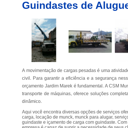
Guindastes de Alugu
Empresa
de
transporte
de
container
Empresas
de
transportes
de
containers
Içamento
de carga
A movimentação de cargas pesadas é uma atividade 
Locação de
civil. Para garantir a eficiência e a segurança ne
guindastes
orçamento Jardim Marek é fundamental. A CSM Mun
Locação de
transporte de máquinas, oferece soluções complet
munck
dinâmico.
Locações
Aqui você encontra diversas opções de serviços of
de
carga, locação de munck, munck para alugar, serviç
caminhão
guindaste e içamento de carga com guindaste. Com
munck
empresa é capaz de suprir a necessidade de seus cl