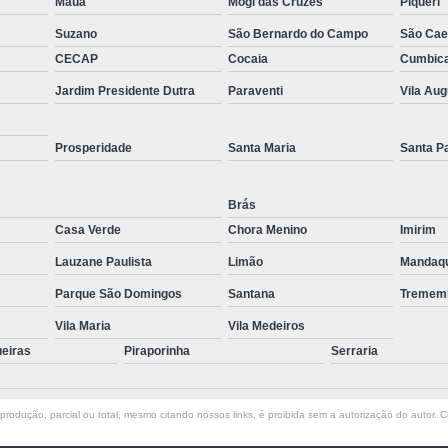
Mauá
Mogi das Cruzes
Piqueri
Muncks de Locação
Muncks Locaç
Suzano
São Bernardo do Campo
São Cae
Aluguel de Munck 1 Tone
CECAP
Cocaia
Cumbic
Aluguel de Munck para Cobertura Met
Jardim Presidente Dutra
Paraventi
Vila Au
Aluguel de Munck para Remoção de
Prosperidade
Santa Maria
Santa P
Aluguel de Munck 
Aluguel de Munck p
Brás
Aluguel de Munck para Transport
Casa Verde
Chora Menino
Imirim
Locação de Caminhã
Lauzane Paulista
Limão
Mandaq
Parque São Domingos
Santana
Tremem
Locação de Caminhão Munck para Tr
Vila Maria
Vila Medeiros
Locação de Munck para Remoção de
ueiras
Piraporinha
Serraria
Empresa de Transporte de Carga
Transportadora com Mu
rodução, parcial ou total, mesmo citando nossos links, é proibida sem a autorização do autor. Cr
Transporte com Caminhã