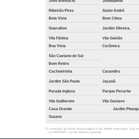
José Bonifácio
Jundiapeba
Ribeirão Pires
Santo André
Bela Vista
Bom Clima
Guarulhos
Jardim Oliveira,
Vila Fátima
Vila Galvão
Boa Vista
Cerâmica
São Caetano do Sul
Bom Retiro
Cachoeirinha
Carandiru
Jardim São Paulo
Jaçanã
Parada Inglesa
Parque Peruche
Vila Guilherme
Vila Gustavo
Casa Grande
Jardim Pitang
Suzano
O conteúdo do texto desta página é de direito reservado. Sua rep
–
Lei 9610/98 - Lei de direitos autorais
.