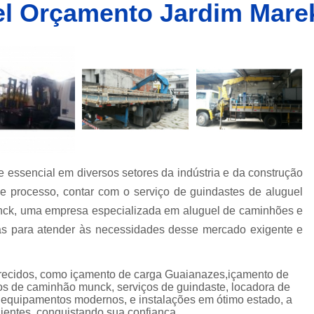
el Orçamento Jardim Mare
Caminhões Muncks de Alocação
Caminhões Tipo Munck para Alocar
Caminhões com Munck para Alug
Caminhões com Muncks para Alugueis
Caminhões Muncks de Alugu
Caminhões Tipo Munck para Alug
Caminhões Tipo Muncks para Aluguei
essencial em diversos setores da indústria e da construção
Caminhões com Munck para Loc
sse processo, contar com o serviço de guindastes de aluguel
Caminhões com Muncks para Loc
ck, uma empresa especializada em aluguel de caminhões e
Caminhões Muncks de Lo
as para atender às necessidades desse mercado exigente e
Caminhões Tipo Munck para Loc
Caminhões Tipo Muncks para Lo
erecidos, como içamento de carga Guaianazes,içamento de
os de caminhão munck, serviços de guindaste, locadora de
Locações de Caminhões M
 equipamentos modernos, e instalações em ótimo estado, a
ientes, conquistando sua confiança.