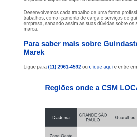
Muncks
para alugar
Desenvolvemos cada trabalho de uma forma profissio
trabalhos, como içamento de carga e serviços de g
Muncks
empresa, sanando assim as suas dúvidas sobre os s
para locar
marca.
Munk para
Para saber mais sobre Guindast
alugar
Marek
Munk para
locar
Ligue para
(11) 2961-4592
ou
clique aqui
e entre em
Transportes
com
caminhão
munck
Regiões onde a CSM LOC
Transportes
de
containers
GRANDE SÃO
Transportes
Diadema
Guarulhos
PAULO
de
máquinas
Zona Oeste