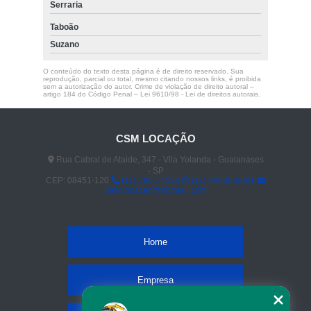
Serraria
Taboão
Suzano
O conteúdo do texto desta página é de direito reservado. Sua
reprodução, parcial ou total, mesmo citando nossos links, é proibida
sem a autorização do autor. Crime de violação de direito autoral –
artigo 184 do Código Penal –
Lei 9610/98 - Lei de direitos autorais
.
CSM LOCAÇÃO
Rua Cabral de Ataide, 347 - Vila Yolanda - Guaianases
- SP
CEP: 08451-120
(11) 2961-4592
(11) 94030-8081
celiolocacao@hotmail.com
Home
Empresa