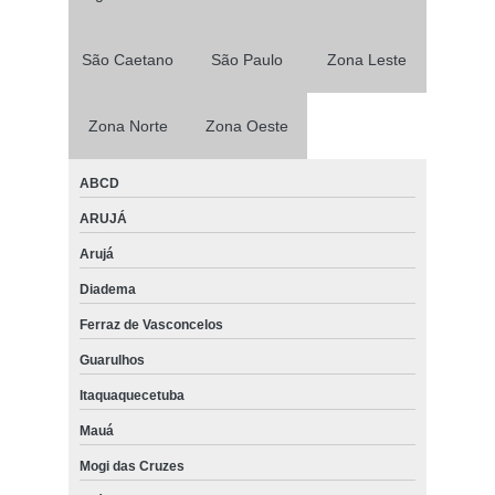
São Caetano
São Paulo
Zona Leste
Zona Norte
Zona Oeste
ABCD
ARUJÁ
Arujá
Diadema
Ferraz de Vasconcelos
Guarulhos
Itaquaquecetuba
Mauá
Mogi das Cruzes