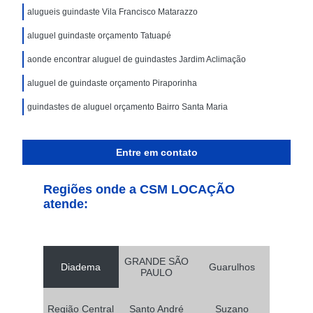
alugueis guindaste Vila Francisco Matarazzo
aluguel guindaste orçamento Tatuapé
aonde encontrar aluguel de guindastes Jardim Aclimação
aluguel de guindaste orçamento Piraporinha
guindastes de aluguel orçamento Bairro Santa Maria
Entre em contato
Regiões onde a CSM LOCAÇÃO
atende:
GRANDE SÃO
Diadema
Guarulhos
PAULO
Região Central
Santo André
Suzano