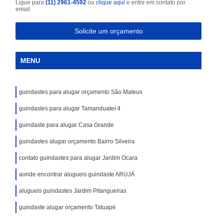
Ligue para
(11) 2961-4592
ou
clique aqui
e entre em contato por
email.
Solicite um orçamento
MENU
guindastes para alugar orçamento São Mateus
guindastes para alugar Tamanduateí 4
guindaste para alugar Casa Grande
guindastes alugar orçamento Bairro Silveira
contato guindastes para alugar Jardim Ocara
aonde encontrar alugueis guindaste ARUJÁ
alugueis guindastes Jardim Pitangueiras
guindaste alugar orçamento Tatuapé