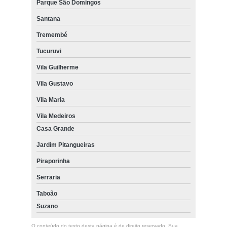
Parque São Domingos
Santana
Tremembé
Tucuruvi
Vila Guilherme
Vila Gustavo
Vila Maria
Vila Medeiros
Casa Grande
Jardim Pitangueiras
Piraporinha
Serraria
Taboão
Suzano
O conteúdo do texto desta página é de direito reservado. Sua