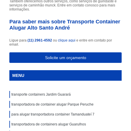
Também oferecemos outros serviços, como serviços de guindaste e
serviços de caminhão munck. Entre em contato conosco para mais
informações.
Para saber mais sobre Transporte Container
Alugar Alto Santo André
Ligue para
(11) 2961-4592
ou
clique aqui
e entre em contato por
email.
Solicite um orçamento
MENU
transporte containers Jardim Guarará
transportadora de container alugar Parque Peruche
para alugar transportadora container Tamanduateí 7
transportadora de containers alugar Guarulhos