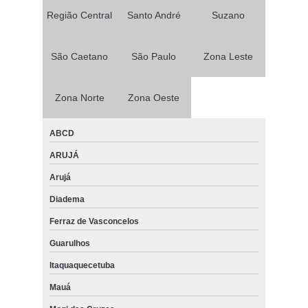
Região Central
Santo André
Suzano
São Caetano
São Paulo
Zona Leste
Zona Norte
Zona Oeste
ABCD
ARUJÁ
Arujá
Diadema
Ferraz de Vasconcelos
Guarulhos
Itaquaquecetuba
Mauá