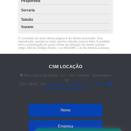
Piraporinha
Serraria
Taboão
Suzano
O conteúdo do texto desta página é de direito reservado. Sua
reprodução, parcial ou total, mesmo citando nossos links, é proibida
sem a autorização do autor. Crime de violação de direito autoral –
artigo 184 do Código Penal –
Lei 9610/98 - Lei de direitos autorais
.
CSM LOCAÇÃO
Rua Cabral de Ataide, 347 - Vila Yolanda - Guaianases
- SP
CEP: 08451-120
(11) 2961-4592
(11) 94030-8081
celiolocacao@hotmail.com
Home
Empresa