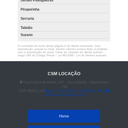
Jardim Pitangueiras
Piraporinha
Serraria
Taboão
Suzano
O conteúdo do texto desta página é de direito reservado. Sua
reprodução, parcial ou total, mesmo citando nossos links, é proibida
sem a autorização do autor. Crime de violação de direito autoral –
artigo 184 do Código Penal –
Lei 9610/98 - Lei de direitos autorais
.
CSM LOCAÇÃO
Rua Cabral de Ataide, 347 - Vila Yolanda - Guaianases
- SP
CEP: 08451-120
(11) 2961-4592
(11) 94030-8081
celiolocacao@hotmail.com
Home