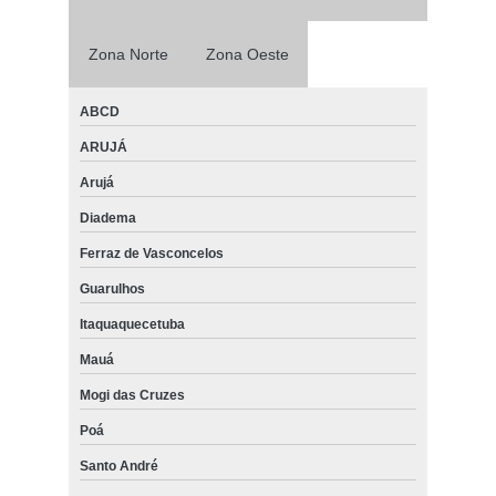
Zona Norte
Zona Oeste
ABCD
ARUJÁ
Arujá
Diadema
Ferraz de Vasconcelos
Guarulhos
Itaquaquecetuba
Mauá
Mogi das Cruzes
Poá
Santo André