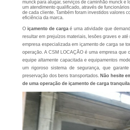
munck para alugar, serviços de caminhão munck e 
Muncks
um atendimento qualificado, através de funcionári
para alugar
de cada cliente. Também foram investidos valores 
eficiência da marca.
Muncks
para locar
O
içamento de carga
é uma atividade que demanda 
Munk para
resultar em prejuízos materiais, lesões graves e a
alugar
empresa especializada em içamento de carga se tor
Munk para
operação. A CSM LOCAÇÃO é uma empresa que ofe
locar
equipe altamente capacitada e equipamentos moder
Transportes
um rigoroso sistema de segurança, que garante
com
caminhão
preservação dos bens transportados.
Não hesite e
munck
de uma operação de içamento de carga tranquila e
Transportes
de
containers
Transportes
de
máquinas