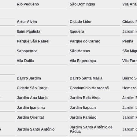
Rio Pequeno
São Domingos
Vila Ana
Muncks de Locação
Muncks Locaç
Aluguel de Munck 1 Tone
Artur Alvim
Cidade Líder
Cidade 
Aluguel de Munck para Cobertura Met
Itaim Paulista
Itaquera
Jardim 
Aluguel de Munck para Remoção de
Parque São Rafael
Parque do Carmo
Penha
Aluguel de Munck 
Sapopemba
São Mateus
São Migu
Aluguel de Munck p
Vila Dalila
Vila Esperança
Vila Fo
Aluguel de Munck para Transport
Bairro Jardim
Bairro Santa Maria
Bairro S
Locação de Caminhã
Cidade São Jorge
Condomínio Maracanã
Homero
Locação de Caminhão Munck para Tr
o
Jardim Ana Maria
Jardim Bela Vista
Jardim 
Locação de Munck para Remoção de
Jardim Ipanema
Jardim Itapoan
Jardim 
Empresa de Transporte de Carga
Jardim Oriental
Jardim Paraíso
Jardim 
Transportadora com Mu
Jardim Santo Antônio de
o
Jardim Santo Antônio
Jardim 
Pádua
Transporte com Caminhã