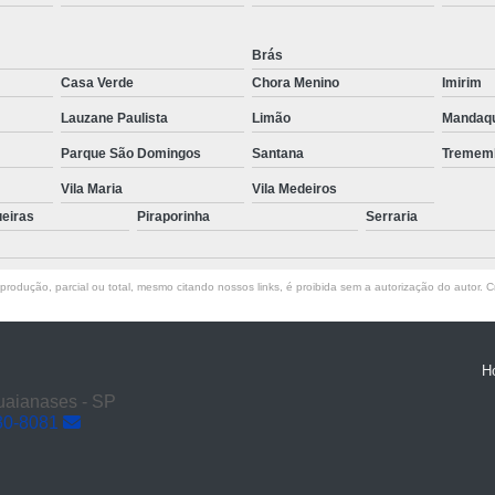
Transporte de Máquinas com Mu
Transporte de Máquinas Industri
Brás
Casa Verde
Chora Menino
Imirim
Transporte e
Lauzane Paulista
Limão
Mandaq
Parque São Domingos
Santana
Tremem
Vila Maria
Vila Medeiros
ueiras
Piraporinha
Serraria
rodução, parcial ou total, mesmo citando nossos links, é proibida sem a autorização do autor. Cr
H
Guaianases - SP
30-8081