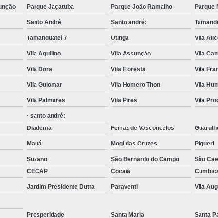
unção
Parque Jaçatuba
Parque João Ramalho
Parque 
Transporte com Munck em São
Santo André
Santo andré:
Tamandu
Transporte de Cargas com Cam
Tamanduateí 7
Utinga
Vila Ali
Transporte de Máquinas e Equipament
Vila Aquilino
Vila Assunção
Vila Cam
Caminhões de T
Vila Dora
Vila Floresta
Vila Fr
Carregamento de Co
Vila Guiomar
Vila Homero Thon
Vila Hu
Carregamento de Container com Mu
Vila Palmares
Vila Pires
Vila Pr
Remoção de Container com Caminhã
· santo andré:
Remoção de Container de Munck
Diadema
Ferraz de Vasconcelos
Guarulh
Transporte de Containers
Mauá
Mogi das Cruzes
Piqueri
Transporte de Containers Vazios
Suzano
São Bernardo do Campo
São Cae
CECAP
Cocaia
Cumbic
Transporte de Equipamentos e Máqui
Jardim Presidente Dutra
Paraventi
Vila Au
Transporte de Equipamentos Pes
Transporte de Máquinas com Caminhão
Prosperidade
Santa Maria
Santa P