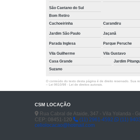
São Caetano do Sul
Bom Retiro
Cachoeirinha
Carandiru
Jardim São Paulo
Jaçanã
Parada Inglesa
Parque Peruche
Vila Guilherme
Vila Gustavo
Casa Grande
Jardim Pitang
Suzano
O conteúdo do texto desta página é de direito reservado. Sua rep
–
Lei 9610/98 - Lei de direitos autorais
.
CSM LOCAÇÃO
Rua Cabral de Ataide, 347 - Vila Yolanda - 
CEP: 08451-120
(11) 2961-4592
(11) 940
celiolocacao@hotmail.com