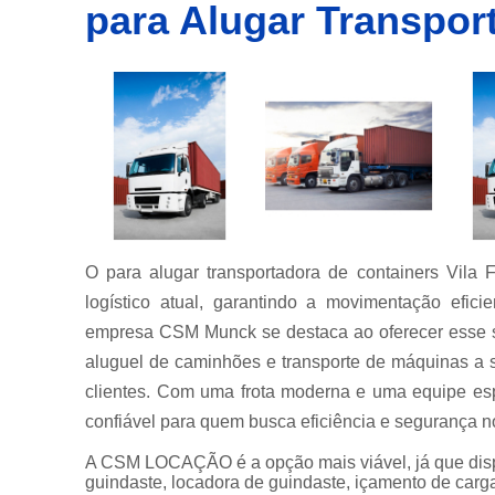
para Alugar Transpor
Empresa
de
transporte
de
container
Empresas
de
transportes
de
containers
Içamento
de carga
O para alugar transportadora de containers Vila 
Locação de
logístico atual, garantindo a movimentação efic
guindastes
empresa CSM Munck se destaca ao oferecer esse se
Locação de
aluguel de caminhões e transporte de máquinas a 
munck
clientes. Com uma frota moderna e uma equipe es
Locações
confiável para quem busca eficiência e segurança no
de
caminhão
A CSM LOCAÇÃO é a opção mais viável, já que disp
munck
guindaste, locadora de guindaste, içamento de carg