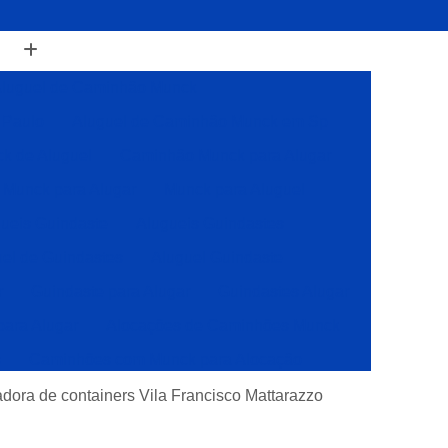
luguel de Caminhão Munck
 Paulo
Aluguel de Caminhão Munck em Sp
k de Aluguel
Caminhão Munck para Alugar
Munck para Alugar
Munck para Aluguel
ueis Guindaste
Alugueis Guindastes
el de Guindastes
Aluguel Guindaste
r
Guindaste para Alugar
Guindastes Alugar
para Alugar
Alocações de Caminhões Munck
s
Caminhões com Munck para Alocação
Caminhões com Muncks para Alocações
adora de containers Vila Francisco Mattarazzo
Caminhões Muncks de Alocações