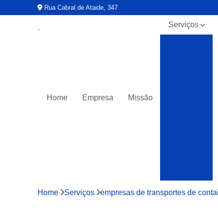
Rua Cabral de Ataide, 347
Serviços
Alugueis
de
caminhão
munck
Alugueis
de
Home
Empresa
Missão
guindastes
Caminhões
muncks
para alocar
Caminhões
muncks
para alugar
Caminhões
Home
Serviços
empresas de transportes de conta
muncks
para locar