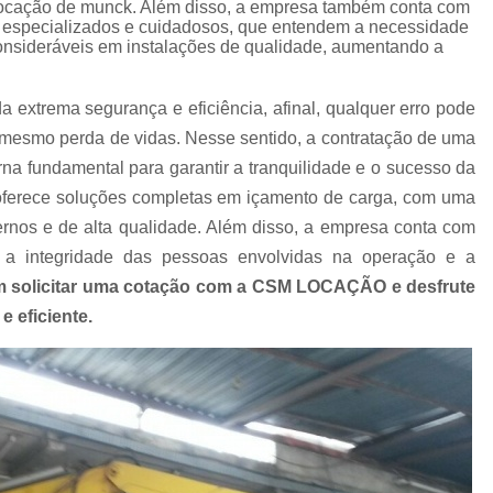
locação de munck. Além disso, a empresa também conta com
Empresa de Carreta para Transporte de C
os especializados e cuidadosos, que entendem a necessidade
Empresa de Transportadora Container
consideráveis em instalações de qualidade, aumentando a
Empresa de Transporte Contain
extrema segurança e eficiência, afinal, qualquer erro pode
Empresa de Transporte Rodoviário de 
té mesmo perda de vidas. Nesse sentido, a contratação de uma
Empresa de Transportes Containe
na fundamental para garantir a tranquilidade e o sucesso da
Empresa Transportadora de Contain
rece soluções completas em içamento de carga, com uma
nos e de alta qualidade. Além disso, a empresa conta com
Carreta para Transporte de C
 a integridade das pessoas envolvidas na operação e a
Transportadora Containe
m solicitar uma cotação com a CSM LOCAÇÃO e desfrute
Transportadora de Containers
Transp
 eficiente.
Transporte Containers
Transporte de
Transportes Container
Trans
Içamento com Caminhão Munc
Içamento de Carga com Segura