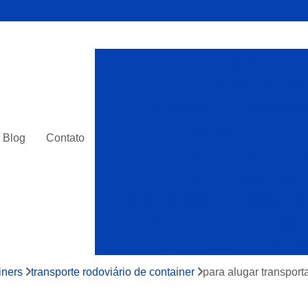
Alugar Munck
A
Aluguel de Caminhão Munck em São
Aluguel de Munck
Caminhão Munc
Caminhão Munck para Aluguel
Blog
Contato
Alugueis de Guindaste
Alug
Aluguel de Guindaste
Alugu
Aluguel Guindastes
Guindaste Aluga
Guindastes de Aluguel
Guindastes 
Alocações de Caminhões Munck
Caminhões com Munck para Alocar
iners
transporte rodoviário de container
para alugar transport
Caminhões Muncks Alocar