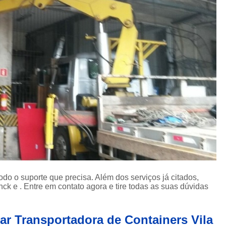
Içamento de Carga em Obras
Içamento de Carga Pesada
Iça
Movimentação de Carga
Serviço de 
Locação de Guindaste
Locação de Guindaste com Operador
Locação de Guindaste para Iça
Locação Guindaste Hidráulico
Loc
Serviço de Locação de G
Aluguel de Guindaste Biarti
Locação de Camin
Locação de Caminhão M
odo o suporte que precisa. Além dos serviços já citados,
 e . Entre em contato agora e tire todas as suas dúvidas
Locação de Guindaste Articulado
Locação de Munck para Levantar Vigas
ar Transportadora de Containers Vila
Locação de Munck para Transporte