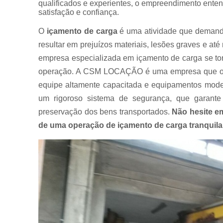
qualificados e experientes, o empreendimento ente
Muncks
satisfação e confiança.
para alugar
O
içamento de carga
é uma atividade que demanda 
Muncks
para locar
resultar em prejuízos materiais, lesões graves e a
empresa especializada em içamento de carga se tor
Munk para
alugar
operação. A CSM LOCAÇÃO é uma empresa que ofe
equipe altamente capacitada e equipamentos moder
Munk para
locar
um rigoroso sistema de segurança, que garante
Transportes
preservação dos bens transportados.
Não hesite e
com
de uma operação de içamento de carga tranquila e
caminhão
munck
Transportes
de
containers
Transportes
de
máquinas