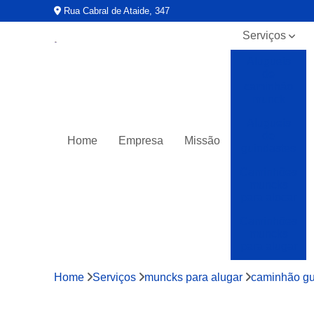
Rua Cabral de Ataide, 347
Serviços
Alugueis
de
caminhão
munck
Alugueis
de
Home
Empresa
Missão
guindastes
Caminhões
muncks
para alocar
Caminhões
muncks
para alugar
Caminhões
Home
Serviços
muncks para alugar
caminhão gu
muncks
para locar