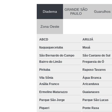
GRANDE SÃO
Diadema
Guarulhos
PAULO
Zona Oeste
ABCD
ARUJÁ
Itaquaquecetuba
Mauá
São Bernardo do Campo
São Caetano do Sul
Bairro do Limão
Freguesia do Ó
Pirituba
Raposo Tavares
Vila Sônia
Água Branca
Anália Franco
Aricanduva
Ermelino Matarazzo
Guaianases
Parque São Jorge
Parque São Lucas
Piqueri
Ponte Rasa