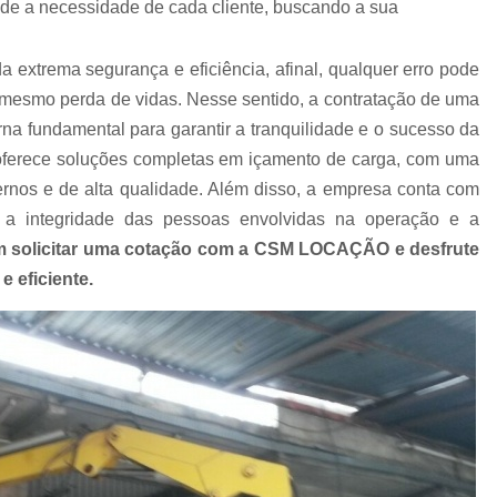
nde a necessidade de cada cliente, buscando a sua
Empresa de Carreta para Transporte de C
Empresa de Transportadora Container
extrema segurança e eficiência, afinal, qualquer erro pode
Empresa de Transporte Contain
té mesmo perda de vidas. Nesse sentido, a contratação de uma
Empresa de Transporte Rodoviário de 
na fundamental para garantir a tranquilidade e o sucesso da
rece soluções completas em içamento de carga, com uma
Empresa de Transportes Containe
nos e de alta qualidade. Além disso, a empresa conta com
Empresa Transportadora de Contain
 a integridade das pessoas envolvidas na operação e a
Carreta para Transporte de C
m solicitar uma cotação com a CSM LOCAÇÃO e desfrute
Transportadora Containe
 eficiente.
Transportadora de Containers
Transp
Transporte Containers
Transporte de
Transportes Container
Trans
Içamento com Caminhão Munc
Içamento de Carga com Segura