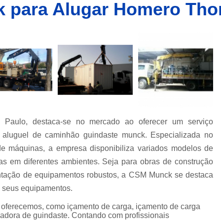
 para Alugar Homero Tho
Caminhões Muncks de Alocação
Caminhões Tipo Munck para Alocar
Caminhões com Munck para Alug
Caminhões com Muncks para Alugueis
Caminhões Muncks de Alugu
Caminhões Tipo Munck para Alug
Caminhões Tipo Muncks para Aluguei
Paulo, destaca-se no mercado ao oferecer um serviço
Caminhões com Munck para Loc
 o aluguel de caminhão guindaste munck. Especializada no
Caminhões com Muncks para Loc
e máquinas, a empresa disponibiliza variados modelos de
Caminhões Muncks de Lo
 em diferentes ambientes. Seja para obras de construção
Caminhões Tipo Munck para Loc
imentação de equipamentos robustos, a CSM Munck se destaca
de seus equipamentos.
Caminhões Tipo Muncks para Lo
 oferecemos, como içamento de carga, içamento de carga
Locações de Caminhões M
adora de guindaste. Contando com profissionais