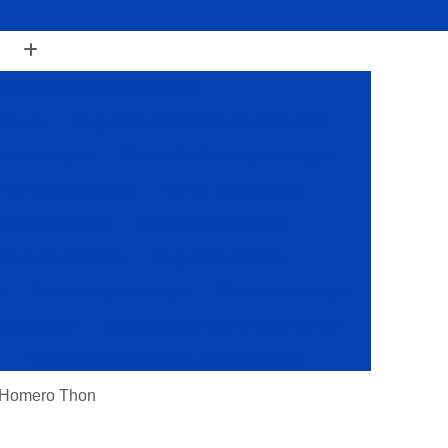
luguel de Caminhão Munck
 Paulo
Aluguel de Caminhão Munck em Sp
k de Aluguel
Caminhão Munck para Alugar
Munck para Alugar
Munck para Aluguel
ueis Guindaste
Alugueis Guindastes
el de Guindastes
Aluguel Guindaste
r
Guindaste para Alugar
Guindastes Alugar
para Alugar
Alocações de Caminhões Munck
s
Caminhões com Munck para Alocação
Caminhões com Muncks para Alocações
 Homero Thon
Caminhões Muncks de Alocações