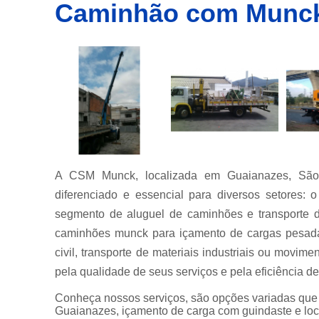
Caminhão com Munck
Empresa
de
transporte
de
container
Empresas
de
transportes
de
containers
Içamento
de carga
A CSM Munck, localizada em Guaianazes, São 
Locação de
diferenciado e essencial para diversos setores:
guindastes
segmento de aluguel de caminhões e transporte d
Locação de
caminhões munck para içamento de cargas pesadas
munck
civil, transporte de materiais industriais ou mov
Locações
pela qualidade de seus serviços e pela eficiência 
de
caminhão
Conheça nossos serviços, são opções variadas que
munck
Guaianazes, içamento de carga com guindaste e loc