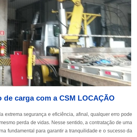
Içamento de Carga em Obras
Içamento de Carga Pesada
Iça
Movimentação de Carga
Serviço de 
Locação de Guindaste
Locação de Guindaste com Operador
Locação de Guindaste para Iça
Locação Guindaste Hidráulico
Loc
Serviço de Locação de G
Aluguel de Guindaste Biarti
Locação de Camin
nto de carga com a CSM LOCAÇÃO
Locação de Caminhão M
extrema segurança e eficiência, afinal, qualquer erro pode
Locação de Guindaste Articulado
té mesmo perda de vidas. Nesse sentido, a contratação de uma
Locação de Munck para Levantar Vigas
na fundamental para garantir a tranquilidade e o sucesso da
Locação de Munck para Transporte