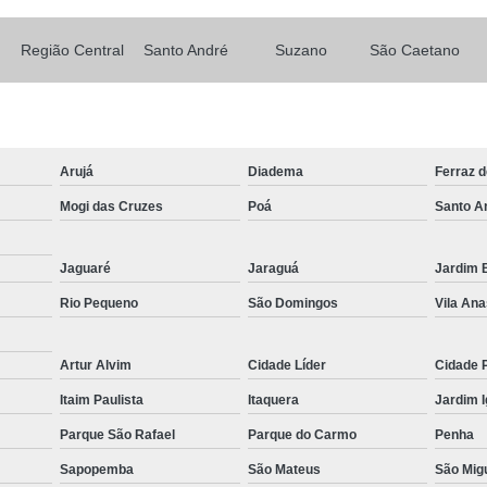
Transporte com Munck em São
Região Central
Santo André
Suzano
São Caetano
Transporte de Cargas com Cam
Transporte de Máquinas e Equipament
Caminhões de T
Carregamento de Co
Arujá
Diadema
Ferraz 
Carregamento de Container com Mu
Mogi das Cruzes
Poá
Santo A
Remoção de Container com Caminhã
Jaguaré
Jaraguá
Jardim B
Remoção de Container de Munck
Rio Pequeno
São Domingos
Vila Ana
Transporte de Containers
Transporte de Containers Vazios
Artur Alvim
Cidade Líder
Cidade 
Transporte de Equipamentos e Máqui
Itaim Paulista
Itaquera
Jardim 
Transporte de Equipamentos Pes
Parque São Rafael
Parque do Carmo
Penha
Transporte de Máquinas com Caminhão
Sapopemba
São Mateus
São Migu