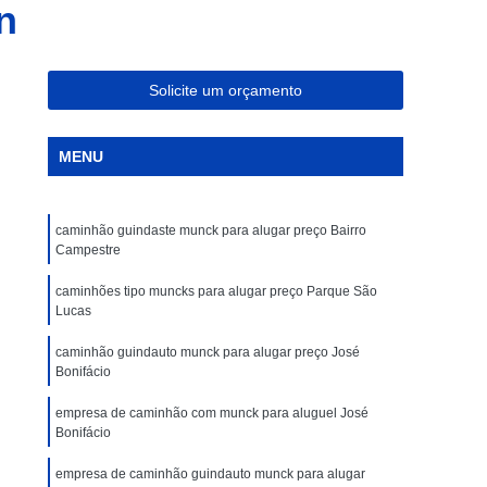
n
Caminhões Tipo Munck para Alocação
Caminhões Tipo Muncks para Alocações
ar
Caminhões com Munck para Aluguel
Solicite um orçamento
Caminhões Guindauto Munck para Locação
MENU
eis
Caminhões Muncks de Aluguel
ar
Caminhões Tipo Munck para Aluguel
caminhão guindaste munck para alugar preço Bairro
s
Caminhão Guindauto Munck para Locação
Campestre
ação
Caminhões com Munck para Locar
caminhões tipo muncks para alugar preço Parque São
ações
Caminhões Muncks de Locações
Lucas
cação
Caminhões Muncks Locar
caminhão guindauto munck para alugar preço José
Bonifácio
ação
Caminhões Tipo Munck para Locar
empresa de caminhão com munck para aluguel José
cações
Locações de Caminhões Munck
Bonifácio
uncks
Locar Caminhões Muncks
empresa de caminhão guindauto munck para alugar