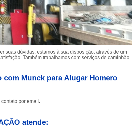
Muncks de Locação
Muncks Locaç
Aluguel de Munck 1 Tone
Aluguel de Munck para Cobertura Met
Aluguel de Munck para Remoção de
Aluguel de Munck 
er suas dúvidas, estamos à sua disposição, através de um
satisfação. Também trabalhamos com serviços de caminhão
Aluguel de Munck p
Aluguel de Munck para Transport
o com Munck para Alugar Homero
Locação de Caminhã
Locação de Caminhão Munck para Tr
 contato por email.
Locação de Munck para Remoção de
Empresa de Transporte de Carga
AÇÃO atende:
Transportadora com Mu
Transporte com Caminhã