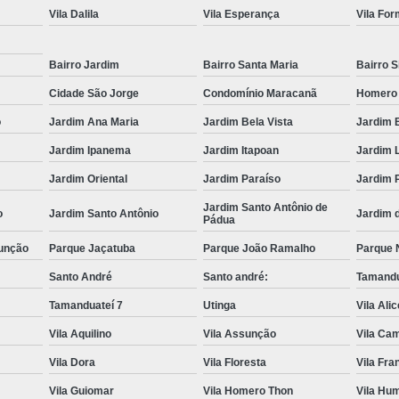
Transporte de Máquinas com Mu
Vila Dalila
Vila Esperança
Vila Fo
Transporte de Máquinas Industri
Bairro Jardim
Bairro Santa Maria
Bairro S
Transporte e
Cidade São Jorge
Condomínio Maracanã
Homero
o
Jardim Ana Maria
Jardim Bela Vista
Jardim 
Jardim Ipanema
Jardim Itapoan
Jardim 
Jardim Oriental
Jardim Paraíso
Jardim 
Jardim Santo Antônio de
o
Jardim Santo Antônio
Jardim 
Pádua
unção
Parque Jaçatuba
Parque João Ramalho
Parque 
Santo André
Santo andré:
Tamandu
Tamanduateí 7
Utinga
Vila Ali
Vila Aquilino
Vila Assunção
Vila Cam
Vila Dora
Vila Floresta
Vila Fr
Vila Guiomar
Vila Homero Thon
Vila Hu