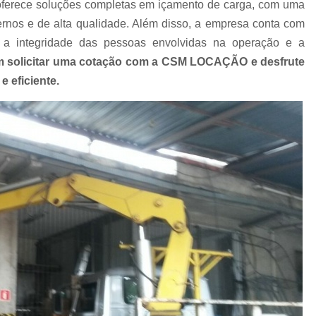
rece soluções completas em içamento de carga, com uma
Caminhão Munck para Locação e 
nos e de alta qualidade. Além disso, a empresa conta com
 a integridade das pessoas envolvidas na operação e a
Contratar Munck
Empre
m solicitar uma cotação com a CSM LOCAÇÃO e desfrute
Locação de Caminhão Munck
 eficiente.
Locação de Caminhão Munck em Sp
Locação e Transporte de Caminh
Caminhões com Muncks para Alug
Caminhão com Munck para Alug
Caminhão Guindaste Munck para Alu
Caminhão Platafo
Caminhão Prancha com Munck para 
Caminhão Tipo Munck para Alugue
Locações de Munck
Locações de 
Munck Locar
Munck para Locação