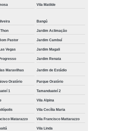
nck
Transporte de Máquinas de Munck
rmosa
Vila Matilde
ais
Transporte de Máquinas Pesadas
ilveira
Bangú
 Remoção de Máquinas
 Thon
Jardim Aclimação
Bom Pastor
Jardim Cambuí
Las Vegas
Jardim Magali
Progresso
Jardim Renata
das Maravilhas
Jardim de Estádio
Novo Oratório
Parque Oratório
ateí 1
Tamanduateí 2
ce
Vila Alpina
ilópolis
Vila Cecília Maria
ancisco Matarazzo
Vila Francisco Mattarazzo
maitá
Vila Linda