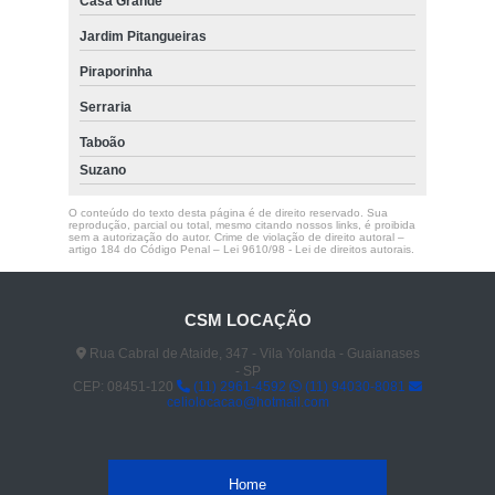
Casa Grande
Jardim Pitangueiras
Piraporinha
Serraria
Taboão
Suzano
O conteúdo do texto desta página é de direito reservado. Sua
reprodução, parcial ou total, mesmo citando nossos links, é proibida
sem a autorização do autor. Crime de violação de direito autoral –
artigo 184 do Código Penal –
Lei 9610/98 - Lei de direitos autorais
.
CSM LOCAÇÃO
Rua Cabral de Ataide, 347 - Vila Yolanda - Guaianases
- SP
CEP: 08451-120
(11) 2961-4592
(11) 94030-8081
celiolocacao@hotmail.com
Home