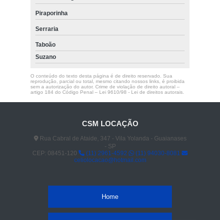
Piraporinha
Serraria
Taboão
Suzano
O conteúdo do texto desta página é de direito reservado. Sua
reprodução, parcial ou total, mesmo citando nossos links, é proibida
sem a autorização do autor. Crime de violação de direito autoral –
artigo 184 do Código Penal –
Lei 9610/98 - Lei de direitos autorais
.
CSM LOCAÇÃO
Rua Cabral de Ataide, 347 - Vila Yolanda - Guaianases
- SP
CEP: 08451-120
(11) 2961-4592
(11) 94030-8081
celiolocacao@hotmail.com
Home