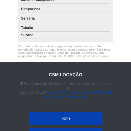
Piraporinha
Serraria
Taboão
Suzano
O conteúdo do texto desta página é de direito reservado. Sua
reprodução, parcial ou total, mesmo citando nossos links, é proibida
sem a autorização do autor. Crime de violação de direito autoral –
artigo 184 do Código Penal –
Lei 9610/98 - Lei de direitos autorais
.
CSM LOCAÇÃO
Rua Cabral de Ataide, 347 - Vila Yolanda - Guaianases
- SP
CEP: 08451-120
(11) 2961-4592
(11) 94030-8081
celiolocacao@hotmail.com
Home