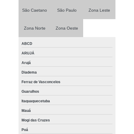
São Caetano
São Paulo
Zona Leste
Zona Norte
Zona Oeste
ABCD
ARUJÁ
Arujá
Diadema
Ferraz de Vasconcelos
Guarulhos
Itaquaquecetuba
Mauá
Mogi das Cruzes
Poá