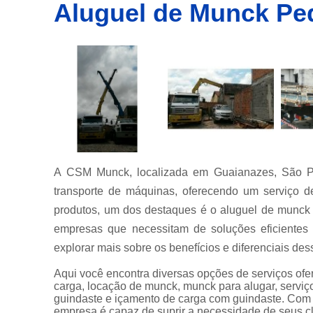
Aluguel de Munck Pe
Empresa
de
transporte
de
container
Empresas
de
transportes
de
containers
Içamento
de carga
A CSM Munck, localizada em Guaianazes, São P
Locação de
transporte de máquinas, oferecendo um serviço d
guindastes
produtos, um dos destaques é o aluguel de munck
Locação de
empresas que necessitam de soluções eficientes
munck
explorar mais sobre os benefícios e diferenciais des
Locações
Aqui você encontra diversas opções de serviços of
de
carga, locação de munck, munck para alugar, serviç
caminhão
guindaste e içamento de carga com guindaste. Com
munck
empresa é capaz de suprir a necessidade de seus cl