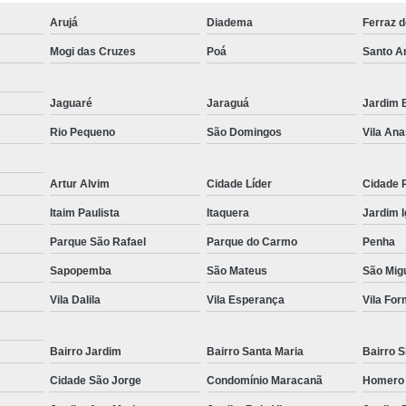
Içamento de Carga em Obras
Arujá
Diadema
Ferraz 
Içamento de Carga Pesada
Iça
Mogi das Cruzes
Poá
Santo A
Movimentação de Carga
Serviço de 
Locação de Guindaste
Jaguaré
Jaraguá
Jardim B
Locação de Guindaste com Operador
Rio Pequeno
São Domingos
Vila Ana
Locação de Guindaste para Iça
Artur Alvim
Cidade Líder
Cidade 
Locação Guindaste Hidráulico
Loc
Itaim Paulista
Itaquera
Jardim 
Serviço de Locação de G
Parque São Rafael
Parque do Carmo
Penha
Aluguel de Guindaste Biarti
Sapopemba
São Mateus
São Migu
Locação de Camin
Vila Dalila
Vila Esperança
Vila Fo
Locação de Caminhão M
Locação de Guindaste Articulado
Bairro Jardim
Bairro Santa Maria
Bairro S
Locação de Munck para Levantar Vigas
Cidade São Jorge
Condomínio Maracanã
Homero
Locação de Munck para Transporte