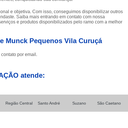
Empresa de Carreta para Transporte de C
nal e objetiva. Com isso, conseguimos disponibilizar outros
Empresa de Transportadora Container
uindaste. Saiba mais entrando em contato com nossa
Empresa de Transporte Contain
erviços e produtos disponibilizados pelo ramo com a melhor
Empresa de Transporte Rodoviário de 
de Munck Pequenos Vila Curuçá
Empresa de Transportes Containe
Empresa Transportadora de Contain
 contato por email.
Carreta para Transporte de C
Transportadora Containe
AÇÃO atende:
Transportadora de Containers
Transp
Transporte Containers
Transporte de
Transportes Container
Trans
Região Central
Santo André
Suzano
São Caetano
Içamento com Caminhão Munc
Içamento de Carga com Segura