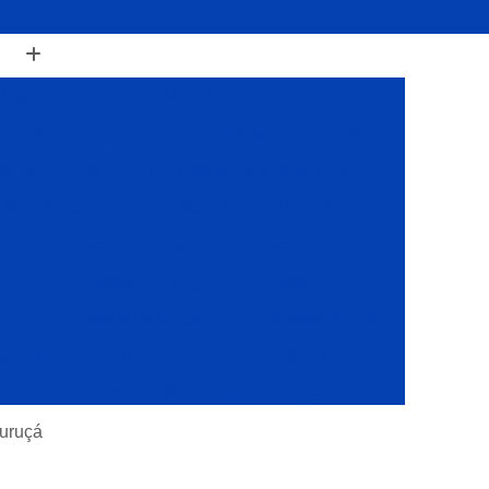
luguel de Caminhão Munck
 Paulo
Aluguel de Caminhão Munck em Sp
k de Aluguel
Caminhão Munck para Alugar
Munck para Alugar
Munck para Aluguel
ueis Guindaste
Alugueis Guindastes
el de Guindastes
Aluguel Guindaste
r
Guindaste para Alugar
Guindastes Alugar
para Alugar
Alocações de Caminhões Munck
s
Caminhões com Munck para Alocação
Caminhões com Muncks para Alocações
Curuçá
Caminhões Muncks de Alocações