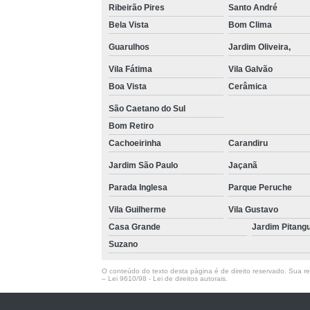
Ribeirão Pires
Santo André
Bela Vista
Bom Clima
Guarulhos
Jardim Oliveira,
Vila Fátima
Vila Galvão
Boa Vista
Cerâmica
São Caetano do Sul
Bom Retiro
Cachoeirinha
Carandiru
Jardim São Paulo
Jaçanã
Parada Inglesa
Parque Peruche
Vila Guilherme
Vila Gustavo
Casa Grande
Jardim Pitang
Suzano
O conteúdo do texto desta página é de direito reservado. Sua rep
–
Lei 9610/98 - Lei de direitos autorais
.