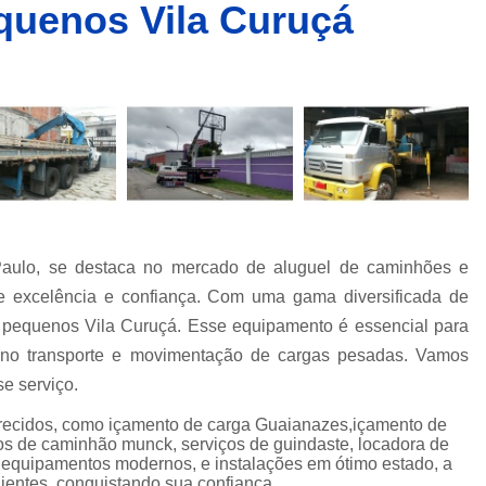
quenos Vila Curuçá
Caminhões Muncks de Alocação
Caminhões Tipo Munck para Alocar
Caminhões com Munck para Alug
Caminhões com Muncks para Alugueis
Caminhões Muncks de Alugu
Caminhões Tipo Munck para Alug
Caminhões Tipo Muncks para Aluguei
aulo, se destaca no mercado de aluguel de caminhões e
Caminhões com Munck para Loc
e excelência e confiança. Com uma gama diversificada de
Caminhões com Muncks para Loc
 pequenos Vila Curuçá. Esse equipamento é essencial para
Caminhões Muncks de Lo
 no transporte e movimentação de cargas pesadas. Vamos
Caminhões Tipo Munck para Loc
se serviço.
Caminhões Tipo Muncks para Lo
erecidos, como içamento de carga Guaianazes,içamento de
os de caminhão munck, serviços de guindaste, locadora de
Locações de Caminhões M
 equipamentos modernos, e instalações em ótimo estado, a
ientes, conquistando sua confiança.