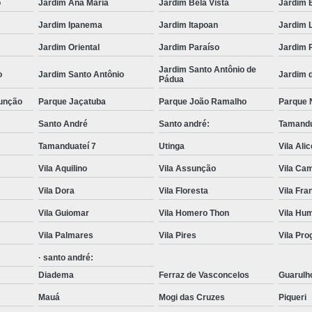
o
Jardim Ana Maria
Jardim Bela Vista
Jardim 
Caminhão Munck para Locação e 
Jardim Ipanema
Jardim Itapoan
Jardim 
Contratar Munck
Empre
Jardim Oriental
Jardim Paraíso
Jardim 
Locação de Caminhão Munck
Jardim Santo Antônio de
o
Jardim Santo Antônio
Jardim 
Pádua
Locação de Caminhão Munck em Sp
unção
Parque Jaçatuba
Parque João Ramalho
Parque 
Locação e Transporte de Caminh
Santo André
Santo andré:
Tamandu
Caminhões com Muncks para Alug
Tamanduateí 7
Utinga
Vila Ali
Caminhão com Munck para Alug
Vila Aquilino
Vila Assunção
Vila Cam
Caminhão Guindaste Munck para Alu
Vila Dora
Vila Floresta
Vila Fr
Caminhão Platafo
Vila Guiomar
Vila Homero Thon
Vila Hu
Caminhão Prancha com Munck para 
Vila Palmares
Vila Pires
Vila Pr
Caminhão Tipo Munck para Alugue
· santo andré:
Diadema
Ferraz de Vasconcelos
Guarulh
Locações de Munck
Locações de 
Mauá
Mogi das Cruzes
Piqueri
Munck Locar
Munck para Locação