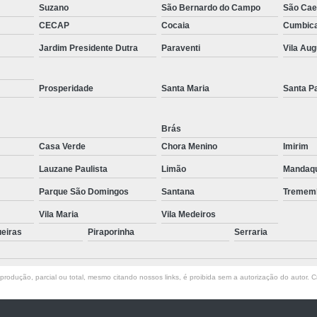
Suzano
São Bernardo do Campo
São Cae
Muncks de Locação
Muncks Locaç
CECAP
Cocaia
Cumbic
Aluguel de Munck 1 Tone
Jardim Presidente Dutra
Paraventi
Vila Au
Aluguel de Munck para Cobertura Met
Aluguel de Munck para Remoção de
Prosperidade
Santa Maria
Santa P
Aluguel de Munck 
Brás
Aluguel de Munck p
Casa Verde
Chora Menino
Imirim
Aluguel de Munck para Transport
Lauzane Paulista
Limão
Mandaq
Locação de Caminhã
Parque São Domingos
Santana
Tremem
Locação de Caminhão Munck para Tr
Vila Maria
Vila Medeiros
ueiras
Piraporinha
Locação de Munck para Remoção de
Serraria
Empresa de Transporte de Carga
rodução, parcial ou total, mesmo citando nossos links, é proibida sem a autorização do autor. Cr
Transportadora com Mu
Transporte com Caminhã