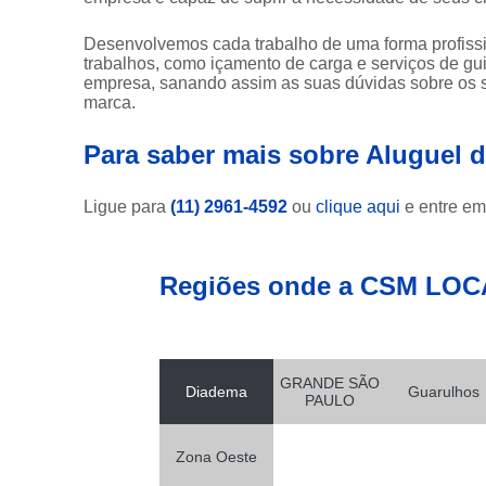
Muncks
para alugar
Desenvolvemos cada trabalho de uma forma profissio
trabalhos, como içamento de carga e serviços de g
Muncks
empresa, sanando assim as suas dúvidas sobre os s
para locar
marca.
Munk para
Para saber mais sobre Aluguel 
alugar
Munk para
locar
Ligue para
(11) 2961-4592
ou
clique aqui
e entre em
Transportes
com
Regiões onde a CSM LOC
caminhão
munck
Transportes
de
containers
GRANDE SÃO
Diadema
Guarulhos
PAULO
Transportes
de
máquinas
Zona Oeste