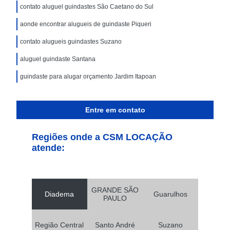
contato aluguel guindastes São Caetano do Sul
aonde encontrar alugueis de guindaste Piqueri
contato alugueis guindastes Suzano
aluguel guindaste Santana
guindaste para alugar orçamento Jardim Itapoan
Entre em contato
Regiões onde a CSM LOCAÇÃO
atende:
GRANDE SÃO
Diadema
Guarulhos
PAULO
Região Central
Santo André
Suzano