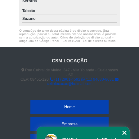
Serraria
Taboão
Suzano
O conteúdo do texto desta página é de direito reservado. Sua
reprodução, parcial ou total, mesmo citando nossos links, é proibida
sem a autorização do autor. Crime de violação de direito autoral –
artigo 184 do Código Penal –
Lei 9610/98 - Lei de direitos autorais
.
CSM LOCAÇÃO
Rua Cabral de Ataide, 347 - Vila Yolanda - Guaianases
- SP
CEP: 08451-120
(11) 2961-4592
(11) 94030-8081
celiolocacao@hotmail.com
Home
Empresa