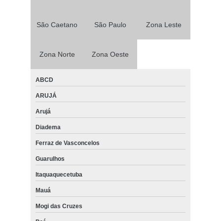
São Caetano
São Paulo
Zona Leste
Zona Norte
Zona Oeste
ABCD
ARUJÁ
Arujá
Diadema
Ferraz de Vasconcelos
Guarulhos
Itaquaquecetuba
Mauá
Mogi das Cruzes