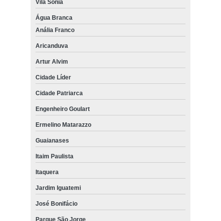
Vila Sônia
Água Branca
Anália Franco
Aricanduva
Artur Alvim
Cidade Líder
Cidade Patriarca
Engenheiro Goulart
Ermelino Matarazzo
Guaianases
Itaim Paulista
Itaquera
Jardim Iguatemi
José Bonifácio
Parque São Jorge