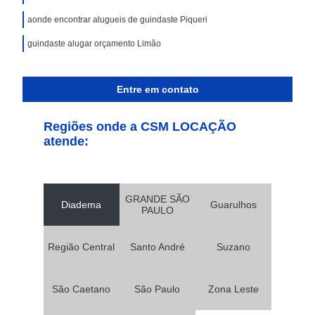
aonde encontrar alugueis de guindaste Piqueri
guindaste alugar orçamento Limão
Entre em contato
Regiões onde a CSM LOCAÇÃO
atende:
GRANDE SÃO
Diadema
Guarulhos
PAULO
Região Central
Santo André
Suzano
São Caetano
São Paulo
Zona Leste