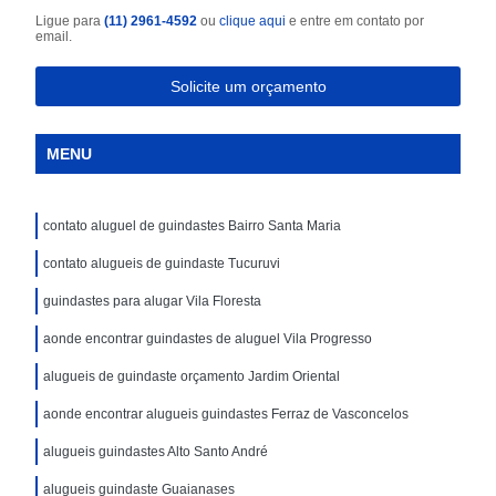
Ligue para
(11) 2961-4592
ou
clique aqui
e entre em contato por
email.
Solicite um orçamento
MENU
contato aluguel de guindastes Bairro Santa Maria
contato alugueis de guindaste Tucuruvi
guindastes para alugar Vila Floresta
aonde encontrar guindastes de aluguel Vila Progresso
alugueis de guindaste orçamento Jardim Oriental
aonde encontrar alugueis guindastes Ferraz de Vasconcelos
alugueis guindastes Alto Santo André
alugueis guindaste Guaianases