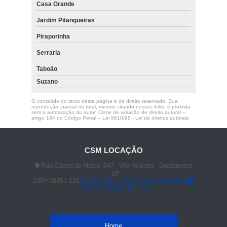
Casa Grande
Jardim Pitangueiras
Piraporinha
Serraria
Taboão
Suzano
O conteúdo do texto desta página é de direito reservado. Sua
reprodução, parcial ou total, mesmo citando nossos links, é proibida
sem a autorização do autor. Crime de violação de direito autoral –
artigo 184 do Código Penal –
Lei 9610/98 - Lei de direitos autorais
.
CSM LOCAÇÃO
Rua Cabral de Ataide, 347 - Vila Yolanda - Guaianases
- SP
CEP: 08451-120
(11) 2961-4592
(11) 94030-8081
celiolocacao@hotmail.com
Home