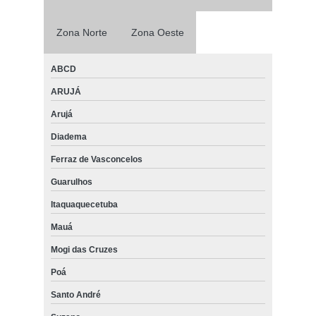
Zona Norte
Zona Oeste
ABCD
ARUJÁ
Arujá
Diadema
Ferraz de Vasconcelos
Guarulhos
Itaquaquecetuba
Mauá
Mogi das Cruzes
Poá
Santo André