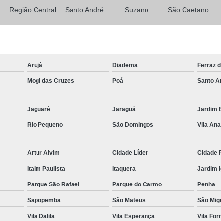
Região Central
Santo André
Suzano
São Caetano
Muncks de Locação
Muncks Locaç
Aluguel de Munck 1 Tone
Aluguel de Munck para Cobertura Met
Aluguel de Munck para Remoção de
Arujá
Diadema
Ferraz 
Aluguel de Munck 
Mogi das Cruzes
Poá
Santo A
Aluguel de Munck p
Jaguaré
Jaraguá
Jardim B
Aluguel de Munck para Transport
Rio Pequeno
São Domingos
Vila Ana
Locação de Caminhã
Locação de Caminhão Munck para Tr
Artur Alvim
Cidade Líder
Cidade 
Locação de Munck para Remoção de
Itaim Paulista
Itaquera
Jardim 
Empresa de Transporte de Carga
Parque São Rafael
Parque do Carmo
Penha
Transportadora com Mu
Sapopemba
São Mateus
São Migu
Transporte com Caminhã
Vila Dalila
Vila Esperança
Vila Fo