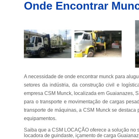
Onde Encontrar Munck
Empresa
de
transporte
de
container
Empresas
de
transportes
de
containers
Içamento
de carga
A necessidade de onde encontrar munck para alugue
Locação de
setores da indústria, da construção civil e logís
guindastes
empresa CSM Munck, localizada em Guaianazes, São
Locação de
para o transporte e movimentação de cargas pesa
munck
transporte de máquinas, a CSM Munck se destaca p
Locações
equipamentos.
de
caminhão
Saiba que a CSM LOCAÇÃO oferece a solução n
munck
locadora de guindaste, içamento de carga Guaianaz