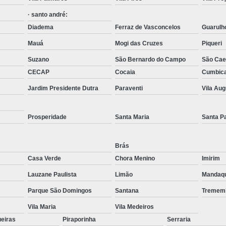
Transporte de Máquinas com Mu
· santo andré:
Transporte de Máquinas Industri
Diadema
Ferraz de Vasconcelos
Guarulh
Transporte e
Mauá
Mogi das Cruzes
Piqueri
Suzano
São Bernardo do Campo
São Cae
CECAP
Cocaia
Cumbic
Jardim Presidente Dutra
Paraventi
Vila Au
Prosperidade
Santa Maria
Santa P
Brás
Casa Verde
Chora Menino
Imirim
Lauzane Paulista
Limão
Mandaq
Parque São Domingos
Santana
Tremem
Vila Maria
Vila Medeiros
ueiras
Piraporinha
Serraria