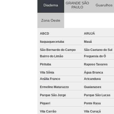
GRANDE SÃO
Diadema
Guarulhos
PAULO
Zona Oeste
ABCD
ARUJÁ
Itaquaquecetuba
Mauá
São Bernardo do Campo
São Caetano do Sul
Bairro do Limão
Freguesia do Ó
Pirituba
Raposo Tavares
Vila Sônia
Água Branca
Anália Franco
Aricanduva
Ermelino Matarazzo
Guaianases
Parque São Jorge
Parque São Lucas
Piqueri
Ponte Rasa
Vila Carrão
Vila Curuçá