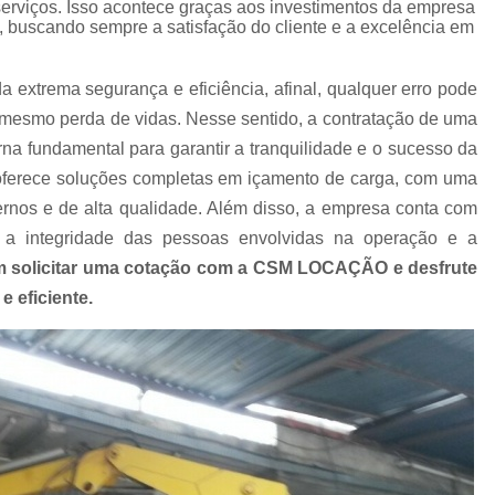
serviços. Isso acontece graças aos investimentos da empresa
Empresa de Carreta para Transporte de C
e, buscando sempre a satisfação do cliente e a excelência em
Empresa de Transportadora Container
Empresa de Transporte Contain
extrema segurança e eficiência, afinal, qualquer erro pode
té mesmo perda de vidas. Nesse sentido, a contratação de uma
Empresa de Transporte Rodoviário de 
na fundamental para garantir a tranquilidade e o sucesso da
Empresa de Transportes Containe
rece soluções completas em içamento de carga, com uma
Empresa Transportadora de Contain
nos e de alta qualidade. Além disso, a empresa conta com
Carreta para Transporte de C
 a integridade das pessoas envolvidas na operação e a
m solicitar uma cotação com a CSM LOCAÇÃO e desfrute
Transportadora Containe
 eficiente.
Transportadora de Containers
Transp
Transporte Containers
Transporte de
Transportes Container
Trans
Içamento com Caminhão Munc
Içamento de Carga com Segura