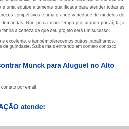
e uma equipe altamente qualificada para atender todas as
Caminhão Munck para Locação e 
preços competitivos e uma grande variedade de modelos de
Contratar Munck
Empre
e demandas. Não perca mais tempo procurando por aí, faça
Locação de Caminhão Munck
nha a certeza de que seu projeto será um sucesso!
Locação de Caminhão Munck em Sp
 e excelente, e também oferecemos outros trabalhamos,
os de guindaste. Saiba mais entrando em contato conosco.
Locação e Transporte de Caminh
Caminhões com Muncks para Alug
ontrar Munck para Aluguel no Alto
Caminhão com Munck para Alug
Caminhão Guindaste Munck para Alu
Caminhão Platafo
 contato por email.
Caminhão Prancha com Munck para 
AÇÃO atende:
Caminhão Tipo Munck para Alugue
Locações de Munck
Locações de 
Munck Locar
Munck para Locação