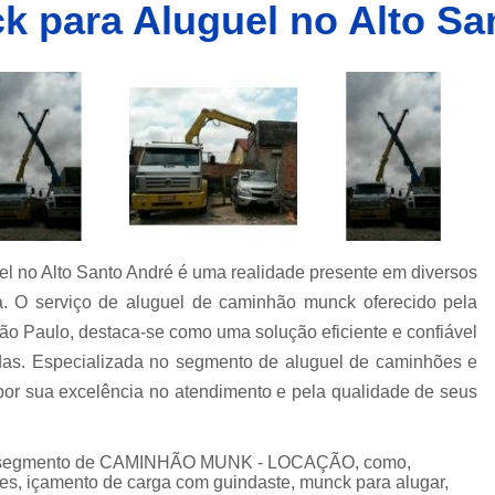
 para Aluguel no Alto Sa
Caminhões Muncks de Alocação
Caminhões Tipo Munck para Alocar
Caminhões com Munck para Alug
Caminhões com Muncks para Alugueis
Caminhões Muncks de Alugu
Caminhões Tipo Munck para Alug
Caminhões Tipo Muncks para Aluguei
l no Alto Santo André é uma realidade presente em diversos
Caminhões com Munck para Loc
tica. O serviço de aluguel de caminhão munck oferecido pela
Caminhões com Muncks para Loc
 Paulo, destaca-se como uma solução eficiente e confiável
Caminhões Muncks de Lo
das. Especializada no segmento de aluguel de caminhões e
Caminhões Tipo Munck para Loc
or sua excelência no atendimento e pela qualidade de seus
Caminhões Tipo Muncks para Lo
o segmento de CAMINHÃO MUNK - LOCAÇÃO, como,
Locações de Caminhões M
es, içamento de carga com guindaste, munck para alugar,