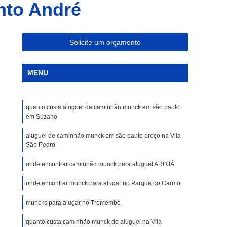
nto André
Caminhões Tipo Munck para Alocação
Caminhões Tipo Muncks para Alocações
ar
Caminhões com Munck para Aluguel
Solicite um orçamento
Caminhões Guindauto Munck para Locação
MENU
eis
Caminhões Muncks de Aluguel
ar
Caminhões Tipo Munck para Aluguel
quanto custa aluguel de caminhão munck em são paulo
s
Caminhão Guindauto Munck para Locação
em Suzano
ação
Caminhões com Munck para Locar
aluguel de caminhão munck em são paulo preço na Vila
ações
Caminhões Muncks de Locações
São Pedro
cação
Caminhões Muncks Locar
onde encontrar caminhão munck para aluguel ARUJÁ
ação
Caminhões Tipo Munck para Locar
onde encontrar munck para alugar no Parque do Carmo
cações
Locações de Caminhões Munck
muncks para alugar no Tremembé
uncks
Locar Caminhões Muncks
quanto custa caminhão munck de aluguel na Vila