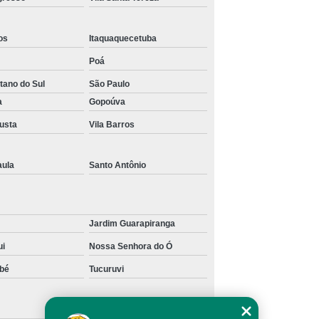
nck
Transporte de Máquinas de Munck
ais
Transporte de Máquinas Pesadas
os
Itaquaquecetuba
 Remoção de Máquinas
Poá
tano do Sul
São Paulo
a
Gopoúva
gusta
Vila Barros
aula
Santo Antônio
Jardim Guarapiranga
ui
Nossa Senhora do Ó
bé
Tucuruvi
Taboão