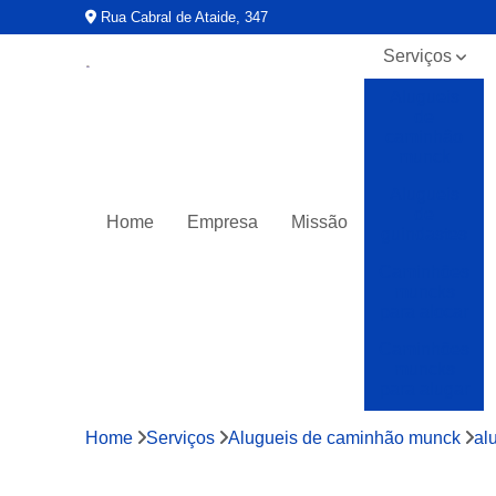
Rua Cabral de Ataide, 347
Serviços
Alugueis
de
caminhão
munck
Alugueis
de
Home
Empresa
Missão
guindastes
Caminhões
muncks
para alocar
Caminhões
muncks
para alugar
Caminhões
Home
Serviços
Alugueis de caminhão munck
al
muncks
para locar