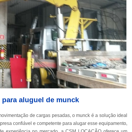
Içamento de Carga em Obras
Içamento de Carga Pesada
Iça
Movimentação de Carga
Serviço de 
Locação de Guindaste
Locação de Guindaste com Operador
Locação de Guindaste para Iça
Locação Guindaste Hidráulico
Loc
Serviço de Locação de G
Aluguel de Guindaste Biarti
Locação de Camin
para aluguel de munck
Locação de Caminhão M
Locação de Guindaste Articulado
a movimentação de cargas pesadas, o munck é a solução ideal
Locação de Munck para Levantar Vigas
presa confiável e competente para alugar esse equipamento,
Locação de Munck para Transporte
de experiência no mercado, a CSM LOCAÇÃO oferece um