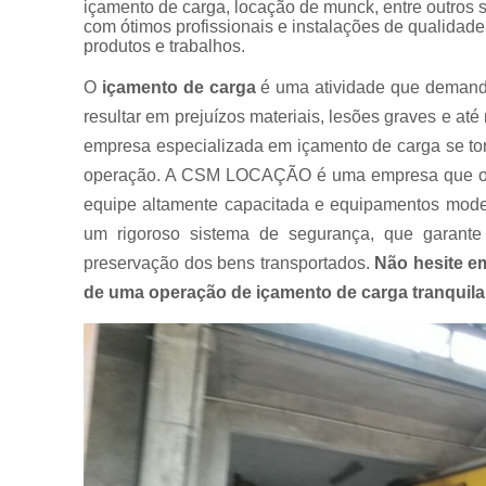
içamento de carga, locação de munck, entre outros 
Muncks
com ótimos profissionais e instalações de qualidad
para alugar
produtos e trabalhos.
Muncks
O
içamento de carga
é uma atividade que demanda 
para locar
resultar em prejuízos materiais, lesões graves e a
Munk para
empresa especializada em içamento de carga se tor
alugar
operação. A CSM LOCAÇÃO é uma empresa que ofe
Munk para
equipe altamente capacitada e equipamentos moder
locar
um rigoroso sistema de segurança, que garante
Transportes
com
preservação dos bens transportados.
Não hesite e
caminhão
de uma operação de içamento de carga tranquila e
munck
Transportes
de
containers
Transportes
de
máquinas