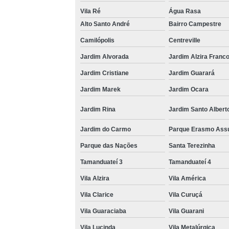
Vila Ré
Água Rasa
Alto Santo André
Bairro Campestre
Camilópolis
Centreville
Jardim Alvorada
Jardim Alzira Franc
Jardim Cristiane
Jardim Guarará
Jardim Marek
Jardim Ocara
Jardim Rina
Jardim Santo Albert
Jardim do Carmo
Parque Erasmo Ass
Parque das Nações
Santa Terezinha
Tamanduateí 3
Tamanduateí 4
Vila Alzira
Vila América
Vila Clarice
Vila Curuçá
Vila Guaraciaba
Vila Guarani
Vila Lucinda
Vila Metalúrgica