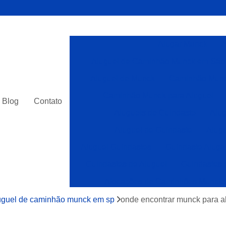
Alugar Munck
A
Aluguel de Caminhão Munck em São
Aluguel de Munck
Caminhão Munc
Caminhão Munck para Aluguel
Blog
Contato
Alugueis de Guindaste
Alug
Aluguel de Guindaste
Alugu
Aluguel Guindastes
Guindaste Aluga
Guindastes de Aluguel
Guindastes 
Alocações de Caminhões Munck
Caminhões com Munck para Alocar
uguel de caminhão munck em sp
onde encontrar munck para a
Caminhões Muncks Alocar