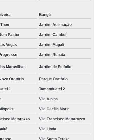
 Paulo
Transporte com Munck em Sp
ilveira
Bangú
inhão Munck
Transporte de Máquinas
 Thon
Jardim Aclimação
os
Caminhão para Transporte de Containers
Bom Pastor
Jardim Cambuí
ransporte de Containers
Las Vegas
Jardim Magali
ntainer com Caminhão Munck
Progresso
Jardim Renata
nck
Empresas de Transporte de Containers
das Maravilhas
Jardim de Estádio
o Munck
Remoção de Container com Munck
Novo Oratório
Parque Oratório
Transporte de Container com Caminhão Munck
ateí 1
Tamanduateí 2
Transporte de Containers com Munck
ce
Vila Alpina
Transporte de Equipamentos Agrícolas
ilópolis
Vila Cecília Maria
nas
Transporte de Equipamentos Industriais
ancisco Matarazzo
Vila Francisco Mattarazzo
ados
Transporte de Máquinas Agrícolas
maitá
Vila Linda
 Munck
Transporte de Máquinas com Guindalto
ogresso
Vila Santa Tereza