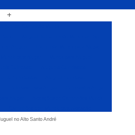
luguel de Caminhão Munck
 Paulo
Aluguel de Caminhão Munck em Sp
k de Aluguel
Caminhão Munck para Alugar
Munck para Alugar
Munck para Aluguel
ueis Guindaste
Alugueis Guindastes
el de Guindastes
Aluguel Guindaste
r
Guindaste para Alugar
Guindastes Alugar
para Alugar
Alocações de Caminhões Munck
s
Caminhões com Munck para Alocação
Caminhões com Muncks para Alocações
luguel no Alto Santo André
Caminhões Muncks de Alocações