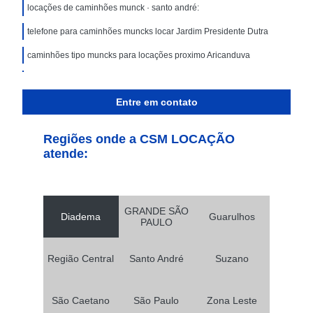
locações de caminhões munck · santo andré:
telefone para caminhões muncks locar Jardim Presidente Dutra
caminhões tipo muncks para locações proximo Aricanduva
caminhões tipo munck para locação Condomínio Maracanã
Entre em contato
empresa de caminhões tipo munck para locar Carandiru
telefone para caminhões tipo muncks para locações Santo André
Regiões onde a CSM LOCAÇÃO
locações de caminhões munck proximo Santo Antônio
atende:
caminhões muncks de locação Anália Franco
caminhões tipo munck para locar Imirim
GRANDE SÃO
Diadema
Guarulhos
locações de caminhões munck proximo Jardim Bela Vista
PAULO
empresa de locações de caminhões muncks Penha de França
Região Central
Santo André
Suzano
telefone para caminhões muncks de locações Parque Peruche
empresa de caminhões muncks de locação Vila Guaraciaba
São Caetano
São Paulo
Zona Leste