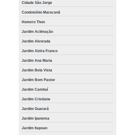
Cidade São Jorge
empresa de caminhões tipo munck para locação Arujá
Condomínio Maracanã
locações de caminhões muncks proximo Jardim de Estádio
Homero Thon
telefone para locações de caminhões muncks Santo André
Jardim Aclimação
caminhões com muncks para locações proximo Ermelino Matarazzo
Jardim Alvorada
empresa de caminhões tipo munck para locar Ponte Rasa
Jardim Alzira Franco
telefone para caminhões muncks de locação Centreville
Jardim Ana Maria
Jardim Bela Vista
telefone para caminhões muncks locar Jardim Guarapiranga
Jardim Bom Pastor
caminhões muncks de locações proximo Jardim Oliveira,
Jardim Cambuí
caminhões muncks locar proximo Vila Metalúrgica
Jardim Cristiane
telefone para locações de caminhões muncks Jardim Cambuí
Jardim Guarará
Jardim Ipanema
Jardim Itapoan