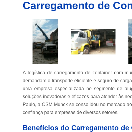
Carregamento de Con
Empresa
de
transporte
de
container
Empresas
de
transportes
de
containers
Içamento
de carga
A logística de carregamento de container com mun
Locação de
demandam o transporte eficiente e seguro de car
guindastes
uma empresa especializada no segmento de alug
Locação de
soluções inovadoras e eficazes para atender às n
munck
Paulo, a CSM Munck se consolidou no mercado ao 
Locações
confiança para empresas de diversos setores.
de
caminhão
Benefícios do Carregamento de
munck