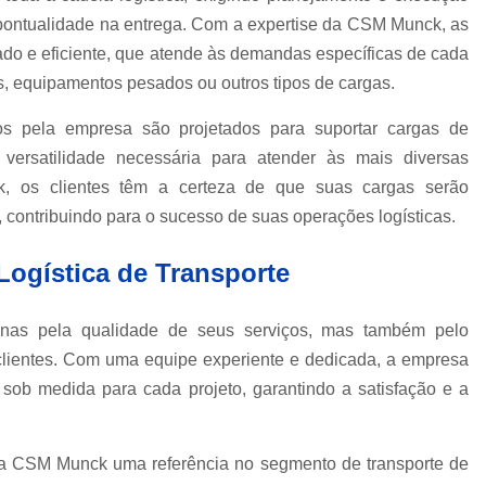
Içamento de Carga em Obras
a pontualidade na entrega. Com a expertise da CSM Munck, as
Içamento de Carga Pesada
Iça
do e eficiente, que atende às demandas específicas de cada
Movimentação de Carga
Serviço de 
is, equipamentos pesados ou outros tipos de cargas.
Locação de Guindaste
os pela empresa são projetados para suportar cargas de
Locação de Guindaste com Operador
versatilidade necessária para atender às mais diversas
Locação de Guindaste para Iça
, os clientes têm a certeza de que suas cargas serão
, contribuindo para o sucesso de suas operações logísticas.
Locação Guindaste Hidráulico
Loc
Serviço de Locação de G
ogística de Transporte
Aluguel de Guindaste Biarti
as pela qualidade de seus serviços, mas também pelo
Locação de Camin
lientes. Com uma equipe experiente e dedicada, a empresa
Locação de Caminhão M
sob medida para cada projeto, garantindo a satisfação e a
Locação de Guindaste Articulado
Locação de Munck para Levantar Vigas
da CSM Munck uma referência no segmento de transporte de
Locação de Munck para Transporte