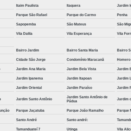
Transporte com Munck em São
Itaim Paulista
Itaquera
Jardim 
Transporte de Cargas com Cam
Parque São Rafael
Parque do Carmo
Penha
Sapopemba
São Mateus
São Migu
Transporte de Máquinas e Equipament
Vila Dalila
Vila Esperança
Vila Fo
Caminhões de T
Carregamento de Co
Bairro Jardim
Bairro Santa Maria
Bairro S
Carregamento de Container com Mu
Cidade São Jorge
Condomínio Maracanã
Homero
Remoção de Container com Caminhã
o
Jardim Ana Maria
Jardim Bela Vista
Jardim 
Remoção de Container de Munck
Jardim Ipanema
Jardim Itapoan
Jardim 
Transporte de Containers
Jardim Oriental
Jardim Paraíso
Jardim 
Transporte de Containers Vazios
Jardim Santo Antônio de
o
Jardim Santo Antônio
Jardim 
Pádua
Transporte de Equipamentos e Máqui
unção
Parque Jaçatuba
Parque João Ramalho
Parque 
Transporte de Equipamentos Pes
Santo André
Santo andré:
Tamandu
Transporte de Máquinas com Caminhão
Tamanduateí 7
Utinga
Vila Ali