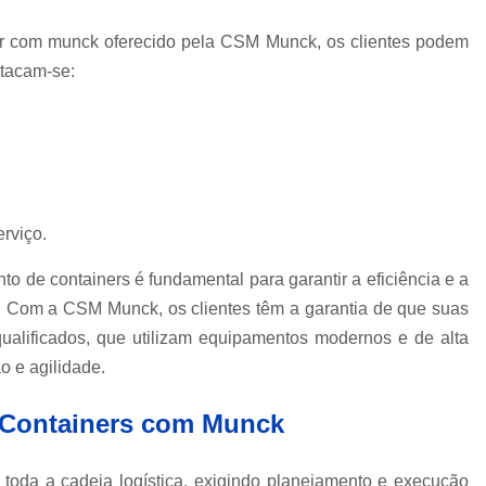
Empresa de Carreta para Transporte de C
er com munck oferecido pela CSM Munck, os clientes podem
Empresa de Transportadora Container
stacam-se:
Empresa de Transporte Contain
Empresa de Transporte Rodoviário de 
Empresa de Transportes Containe
Empresa Transportadora de Contain
Carreta para Transporte de C
erviço.
Transportadora Containe
o de containers é fundamental para garantir a eficiência e a
Transportadora de Containers
Transp
e. Com a CSM Munck, os clientes têm a garantia de que suas
ualificados, que utilizam equipamentos modernos e de alta
Transporte Containers
Transporte de
o e agilidade.
Transportes Container
Trans
Içamento com Caminhão Munc
e Containers com Munck
Içamento de Carga com Segura
 toda a cadeia logística, exigindo planejamento e execução