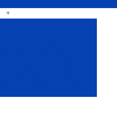
luguel de Caminhão Munck
 Paulo
Aluguel de Caminhão Munck em Sp
k de Aluguel
Caminhão Munck para Alugar
Munck para Alugar
Munck para Aluguel
ueis Guindaste
Alugueis Guindastes
el de Guindastes
Aluguel Guindaste
r
Guindaste para Alugar
Guindastes Alugar
para Alugar
Alocações de Caminhões Munck
s
Caminhões com Munck para Alocação
Caminhões com Muncks para Alocações
Caminhões Muncks de Alocações