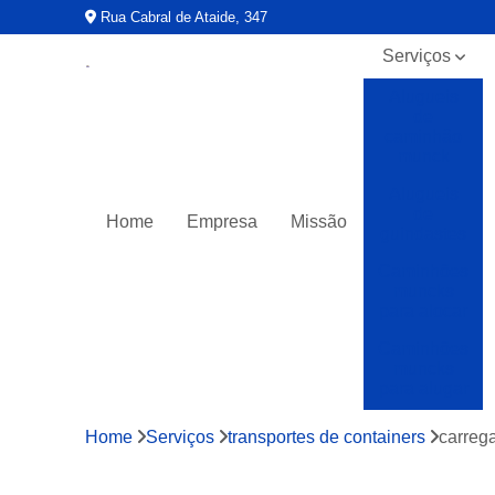
Rua Cabral de Ataide, 347
Serviços
Alugueis
de
caminhão
munck
Alugueis
de
Home
Empresa
Missão
guindastes
Caminhões
muncks
para alocar
Caminhões
muncks
para alugar
Caminhões
Home
Serviços
transportes de containers
carreg
muncks
para locar