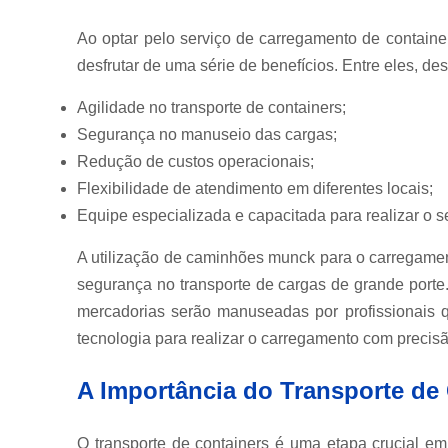
Muncks
para alugar
Ao optar pelo serviço de carregamento de contain
desfrutar de uma série de benefícios. Entre eles, de
Muncks
para locar
Agilidade no transporte de containers;
Munk para
Segurança no manuseio das cargas;
alugar
Redução de custos operacionais;
Munk para
Flexibilidade de atendimento em diferentes locais;
locar
Equipe especializada e capacitada para realizar o s
Transportes
com
A utilização de caminhões munck para o carregament
caminhão
munck
segurança no transporte de cargas de grande port
mercadorias serão manuseadas por profissionais q
Transportes
de
tecnologia para realizar o carregamento com precisã
containers
Transportes
A Importância do Transporte d
de
máquinas
O transporte de containers é uma etapa crucial em