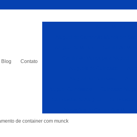
Alugar Munck
A
Aluguel de Caminhão Munck em São
Aluguel de Munck
Caminhão Munc
Caminhão Munck para Aluguel
Blog
Contato
Alugueis de Guindaste
Alug
Aluguel de Guindaste
Alugu
Aluguel Guindastes
Guindaste Aluga
Guindastes de Aluguel
Guindastes 
Alocações de Caminhões Munck
Caminhões com Munck para Alocar
amento de container com munck
Caminhões Muncks Alocar