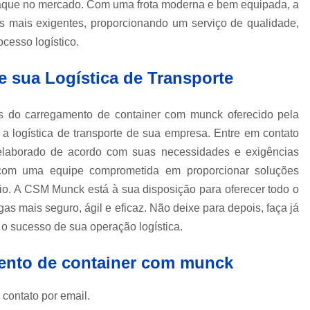
aque no mercado. Com uma frota moderna e bem equipada, a
Caminhão Munck para Locação e 
 mais exigentes, proporcionando um serviço de qualidade,
ocesso logístico.
Contratar Munck
Empre
Locação de Caminhão Munck
e sua Logística de Transporte
Locação de Caminhão Munck em Sp
s do carregamento de container com munck oferecido pela
Locação e Transporte de Caminh
a logística de transporte de sua empresa. Entre em contato
Caminhões com Muncks para Alug
 elaborado de acordo com suas necessidades e exigências
Caminhão com Munck para Alug
, com uma equipe comprometida em proporcionar soluções
Caminhão Guindaste Munck para Alu
cio. A CSM Munck está à sua disposição para oferecer todo o
gas mais seguro, ágil e eficaz. Não deixe para depois, faça já
Caminhão Platafo
 sucesso de sua operação logística.
Caminhão Prancha com Munck para 
Caminhão Tipo Munck para Alugue
mento de container com munck
Locações de Munck
Locações de 
 contato por email.
Munck Locar
Munck para Locação