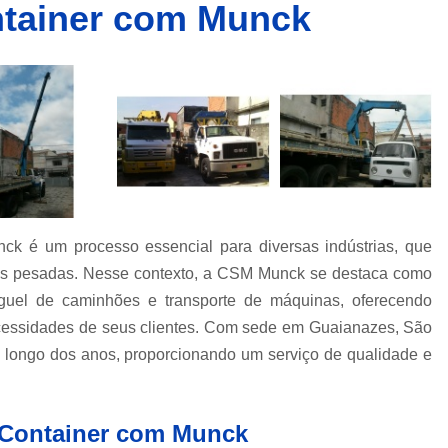
tainer com Munck
Caminhões Muncks de Alocação
Caminhões Tipo Munck para Alocar
Caminhões com Munck para Alug
Caminhões com Muncks para Alugueis
Caminhões Muncks de Alugu
Caminhões Tipo Munck para Alug
Caminhões Tipo Muncks para Aluguei
ck é um processo essencial para diversas indústrias, que
Caminhões com Munck para Loc
gas pesadas. Nesse contexto, a CSM Munck se destaca como
Caminhões com Muncks para Loc
uel de caminhões e transporte de máquinas, oferecendo
Caminhões Muncks de Lo
ecessidades de seus clientes. Com sede em Guaianazes, São
Caminhões Tipo Munck para Loc
longo dos anos, proporcionando um serviço de qualidade e
Caminhões Tipo Muncks para Lo
Locações de Caminhões M
 Container com Munck