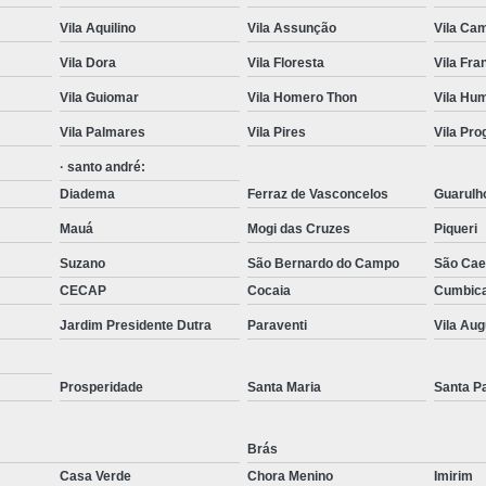
Transporte de Máquinas com Mu
Vila Aquilino
Vila Assunção
Vila Cam
Transporte de Máquinas Industri
Vila Dora
Vila Floresta
Vila Fr
Transporte e
Vila Guiomar
Vila Homero Thon
Vila Hu
Vila Palmares
Vila Pires
Vila Pr
· santo andré:
Diadema
Ferraz de Vasconcelos
Guarulh
Mauá
Mogi das Cruzes
Piqueri
Suzano
São Bernardo do Campo
São Cae
CECAP
Cocaia
Cumbic
Jardim Presidente Dutra
Paraventi
Vila Au
Prosperidade
Santa Maria
Santa P
Brás
Casa Verde
Chora Menino
Imirim